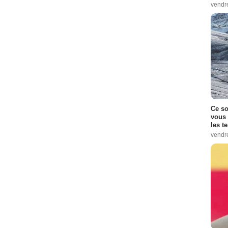
vendr
Ce so
vous 
les t
vendr