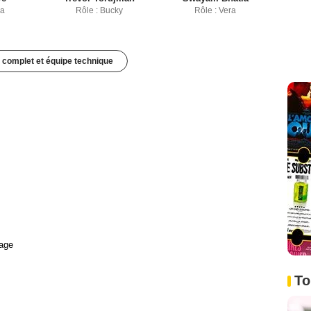
va
Rôle : Bucky
Rôle : Vera
 complet et équipe technique
age
To