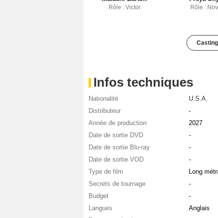
Rôle : Victor
Rôle : No
Casting
Infos techniques
Nationalité
U.S.A.
Distributeur
-
Année de production
2027
Date de sortie DVD
-
Date de sortie Blu-ray
-
Date de sortie VOD
-
Type de film
Long métr
Secrets de tournage
-
Budget
-
Langues
Anglais