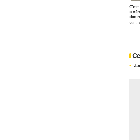
C'est
ciném
des m
vendr
Ce
Zo