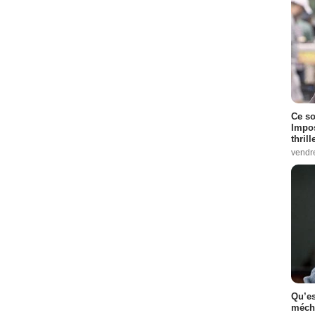
Ce so
Impos
thrill
vendr
Qu’es
méch