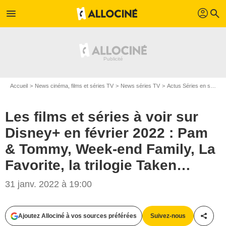
profil
menu
search
Accueil
News cinéma, films et séries TV
News séries TV
Actus Séries en streaming
Les films et séries à voir sur
Disney+ en février 2022 : Pam
& Tommy, Week-end Family, La
Favorite, la trilogie Taken…
31 janv. 2022 à 19:00
Ajoutez Allociné à vos sources préférées
Suivez-nous
Partag