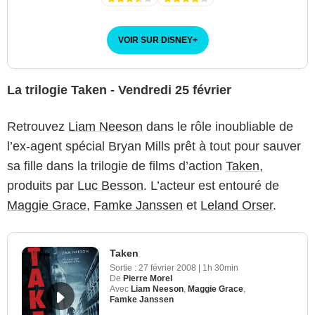
VOIR SUR DISNEY
+
La trilogie Taken - Vendredi 25 février
Retrouvez
Liam Neeson
dans le rôle inoubliable de
l’ex-agent spécial Bryan Mills prêt à tout pour sauver
sa fille dans la trilogie de films d’action
Taken
,
produits par
Luc Besson
. L’acteur est entouré de
Maggie Grace
,
Famke Janssen
et
Leland Orser
.
Taken
Sortie :
27 février 2008
|
1h 30min
De
Pierre Morel
Avec
Liam Neeson
,
Maggie Grace
,
Famke Janssen