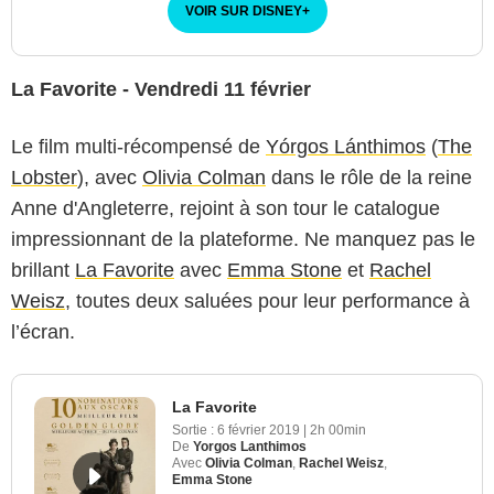
VOIR SUR DISNEY
+
La Favorite - Vendredi 11 février
Le film multi-récompensé de
Yórgos Lánthimos
(
The
Lobster
), avec
Olivia Colman
dans le rôle de la reine
Anne d'Angleterre, rejoint à son tour le catalogue
impressionnant de la plateforme. Ne manquez pas le
brillant
La Favorite
avec
Emma Stone
et
Rachel
Weisz
, toutes deux saluées pour leur performance à
l’écran.
La Favorite
Sortie :
6 février 2019
|
2h 00min
De
Yorgos Lanthimos
Avec
Olivia Colman
,
Rachel Weisz
,
Emma Stone