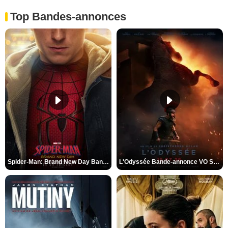
Top Bandes-annonces
Spider-Man: Brand New Day Bande-annonce VO STFR
L'Odyssée Bande-annonce VO STFR