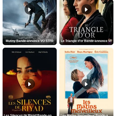
Mutiny Bande-annonce VO STFR
Le Triangle d'or Bande-annonce VF
Les Silences de Riyad Bande-annonce VO STFR
Les Matins merveilleux Bande-annonce VF