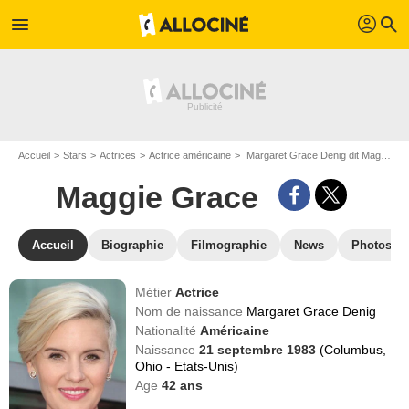
profil
menu
search
Accueil
Stars
Actrices
Actrice américaine
Margaret Grace Denig dit Maggie Grace
Maggie Grace
Accueil
Biographie
Filmographie
News
Photos
Métier
Actrice
Nom de naissance
Margaret Grace Denig
Nationalité
Américaine
Naissance
21 septembre 1983
(Columbus,
Ohio - Etats-Unis)
Age
42
ans