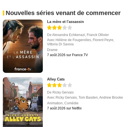
Nouvelles séries venant de commencer
La mère et l'assassin
De
Alexandra Echkenazi
,
Franck Ollivier
Avec
Hélène de Fougerolles
,
Florent Peyre
,
Vittoria Di Savoia
Drame
7 août 2026 sur France.TV
Alley Cats
De
Ricky Gervais
Avec
Ricky Gervais
,
Tom Basden
,
Andrew Brooke
Animation
,
Comédie
7 août 2026 sur Netflix