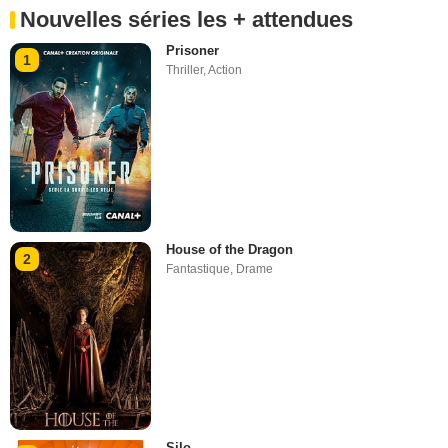
Nouvelles séries les + attendues
Prisoner
1
Thriller
,
Action
House of the Dragon
2
Fantastique
,
Drame
Silo