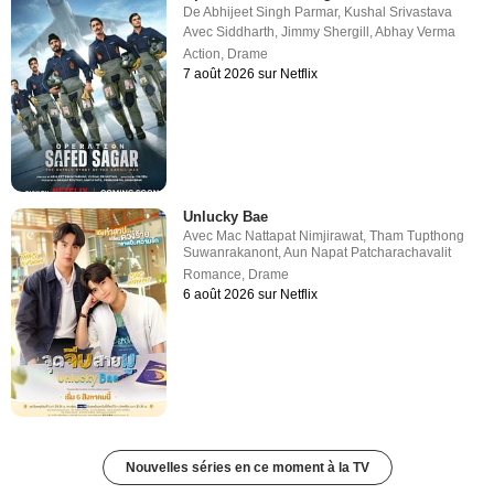
De
Abhijeet Singh Parmar
,
Kushal Srivastava
Avec
Siddharth
,
Jimmy Shergill
,
Abhay Verma
Action
,
Drame
7 août 2026 sur Netflix
Unlucky Bae
Avec
Mac Nattapat Nimjirawat
,
Tham Tupthong
Suwanrakanont
,
Aun Napat Patcharachavalit
Romance
,
Drame
6 août 2026 sur Netflix
Nouvelles séries en ce moment à la TV