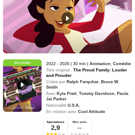
EN COURS
2022 - 2026
|
30 min
|
Animation
,
Comédie
Titre original :
The Proud Family: Louder
and Prouder
Créée par
Ralph Farquhar
,
Bruce W.
Smith
Avec
Kyla Pratt
,
Tommy Davidson
,
Paula
Jai Parker
Nationalité
U.S.A.
En relation avec
Cool Attitude
Spectateurs
Mes amis
2,9
--