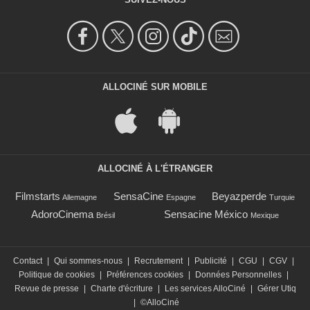
ALLOCINÉ SUR MOBILE
ALLOCINÉ À L'ÉTRANGER
Filmstarts
SensaCine
Beyazperde
Allemagne
Espagne
Turquie
AdoroCinema
Sensacine México
Brésil
Mexique
Contact
|
Qui sommes-nous
|
Recrutement
|
Publicité
|
CGU
|
CGV
|
Politique de cookies
|
Préférences cookies
|
Données Personnelles
|
Revue de presse
|
Charte d'écriture
|
Les services AlloCiné
|
Gérer Utiq
|
©AlloCiné