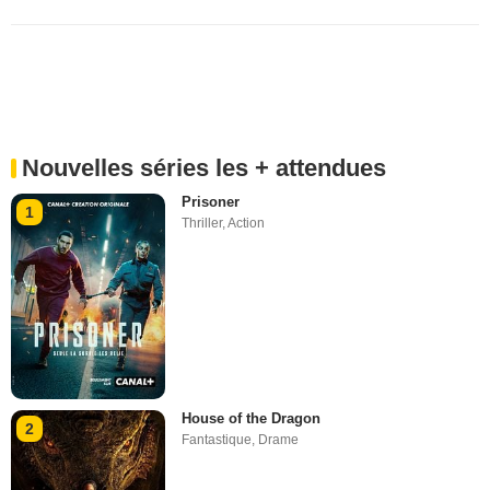
Nouvelles séries les + attendues
Prisoner
1
Thriller
,
Action
House of the Dragon
2
Fantastique
,
Drame