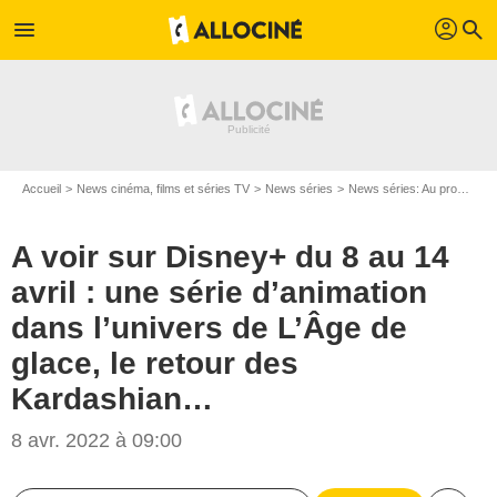
profil
menu
search
Accueil
News cinéma, films et séries TV
News séries
News séries: Au programme
A voir sur Disney+ du 8 au 14
avril : une série d’animation
dans l’univers de L’Âge de
glace, le retour des
Kardashian…
8 avr. 2022 à 09:00