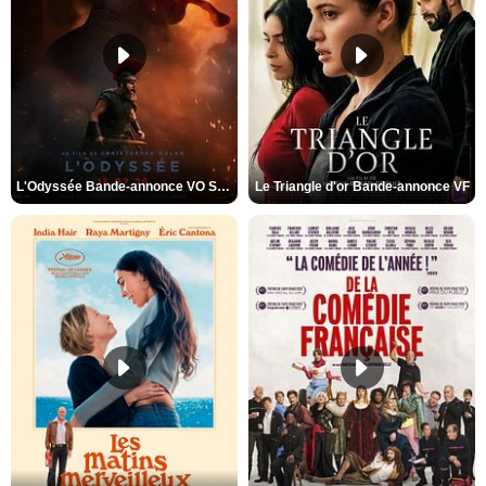
L'Odyssée Bande-annonce VO STFR
Le Triangle d'or Bande-annonce VF