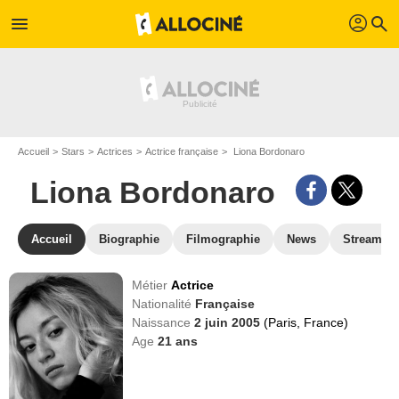
profil
menu
search
Accueil
Stars
Actrices
Actrice française
Liona Bordonaro
Liona Bordonaro
Accueil
Biographie
Filmographie
News
Streamin
Métier
Actrice
Nationalité
Française
Naissance
2 juin 2005
(Paris, France)
Age
21
ans