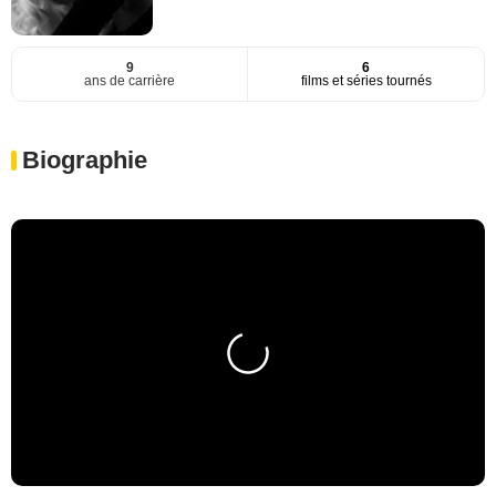
9
6
ans de carrière
films et séries tournés
Biographie