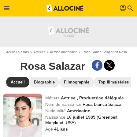
profil
menu
search
Accueil
Stars
Actrices
Actrice américaine
Rosa Bianca Salazar dit Rosa Salazar
Rosa Salazar
Accueil
Biographie
Filmographie
Top films/séries
Métiers
Actrice
,
Productrice déléguée
Nom de naissance
Rosa Bianca Salazar
Nationalité
Américaine
Naissance
16 juillet 1985
(Greenbelt,
Maryland, USA)
Age
41
ans