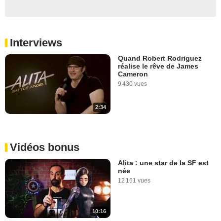
Interviews
Quand Robert Rodriguez
réalise le rêve de James
Cameron
9 430 vues
2:34
Vidéos bonus
Alita : une star de la SF est
née
12 161 vues
10:16