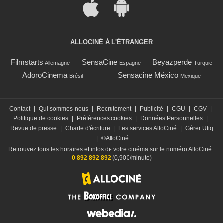
ALLOCINÉ À L'ÉTRANGER
Filmstarts
SensaCine
Beyazperde
Allemagne
Espagne
Turquie
AdoroCinema
Sensacine México
Brésil
Mexique
Contact
|
Qui sommes-nous
|
Recrutement
|
Publicité
|
CGU
|
CGV
|
Politique de cookies
|
Préférences cookies
|
Données Personnelles
|
Revue de presse
|
Charte d'écriture
|
Les services AlloCiné
|
Gérer Utiq
|
©AlloCiné
Retrouvez tous les horaires et infos de votre cinéma sur le numéro AlloCiné :
0 892 892 892
(0,90€/minute)