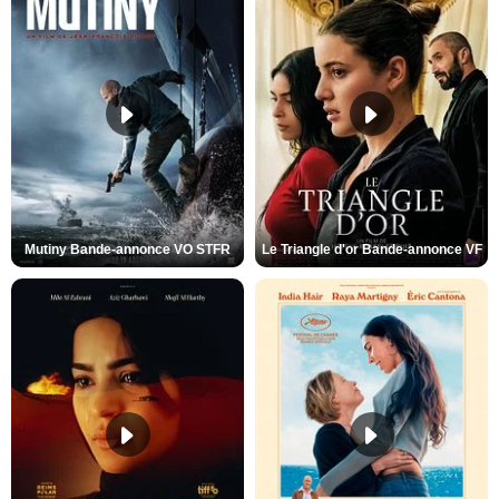
Mutiny Bande-annonce VO STFR
Le Triangle d'or Bande-annonce VF