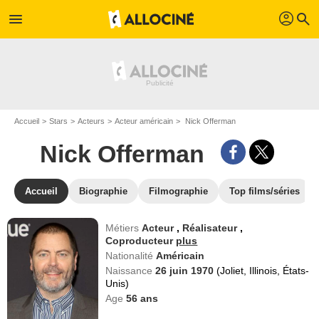
profil
menu
search
Accueil
Stars
Acteurs
Acteur américain
Nick Offerman
Nick Offerman
Accueil
Biographie
Filmographie
Top films/séries
Métiers
Acteur
,
Réalisateur
,
Coproducteur
plus
Nationalité
Américain
Naissance
26 juin 1970
(Joliet, Illinois, États-
Unis)
Age
56
ans