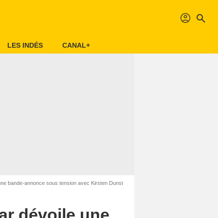
profil
search
LES INDÉS
CANAL+
 une bande-annonce sous tension avec Kirsten Dunst
ar dévoile une