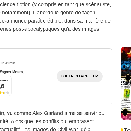
cience-fiction (y compris en tant que scénariste,
e
notamment), il aborde le genre de façon
ande-annonce paraît crédible, dans sa manière de
 séries post-apocalyptiques qu'à des images
1h 49min
Wagner Moura
,
Cailee Spaeny
LOUER OU ACHETER
ateurs
,6
in, vu comme Alex Garland aime se servir du
ité. Alors que les conflits qui embrasent
actualité, les images de Civil War, déjà
To