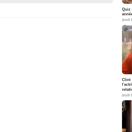
Quiz 
année
jeudi 
Clint
l'act
relat
jeudi 