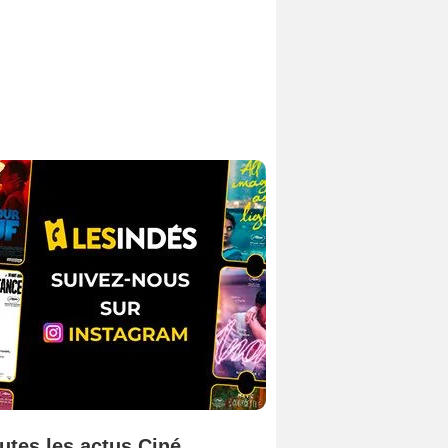
utes les actus Ciné