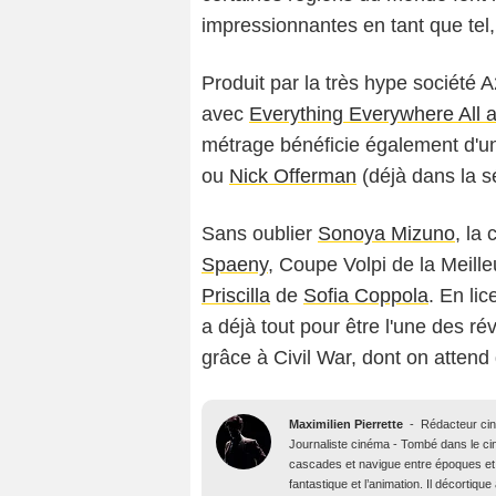
impressionnantes en tant que tel,
Produit par la très hype société A
avec
Everything Everywhere All 
métrage bénéficie également d'u
ou
Nick Offerman
(déjà dans la s
Sans oublier
Sonoya Mizuno
, la
Spaeny
, Coupe Volpi de la Meille
Priscilla
de
Sofia Coppola
. En li
a déjà tout pour être l'une des r
grâce à Civil War, dont on attend
Maximilien Pierrette
-
Rédacteur ci
Journaliste cinéma - Tombé dans le ciné
cascades et navigue entre époques et 
fantastique et l’animation. Il décortiq