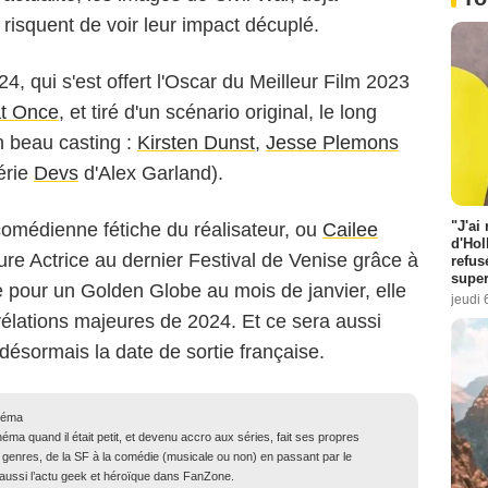
 risquent de voir leur impact décuplé.
24, qui s'est offert l'Oscar du Meilleur Film 2023
at Once
, et tiré d'un scénario original, le long
n beau casting :
Kirsten Dunst
,
Jesse Plemons
érie
Devs
d'Alex Garland).
"J'ai
 comédienne fétiche du réalisateur, ou
Cailee
d'Hol
ure Actrice au dernier Festival de Venise grâce à
refus
super
ce pour un Golden Globe au mois de janvier, elle
jeudi 
évélations majeures de 2024. Et ce sera aussi
 désormais la date de sortie française.
néma
ma quand il était petit, et devenu accro aux séries, fait ses propres
genres, de la SF à la comédie (musicale ou non) en passant par le
ue aussi l’actu geek et héroïque dans FanZone.