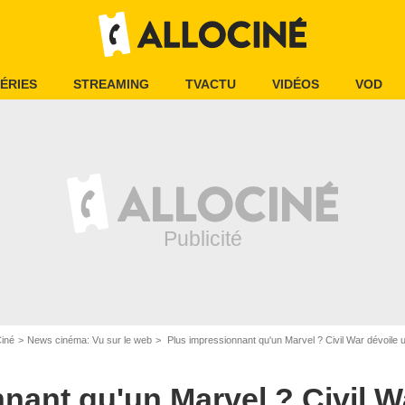
ÉRIES
STREAMING
TVACTU
VIDÉOS
VOD
Ciné
News cinéma: Vu sur le web
Plus impressionnant qu'un Marvel ? Civil War dévoile
nant qu'un Marvel ? Civil W