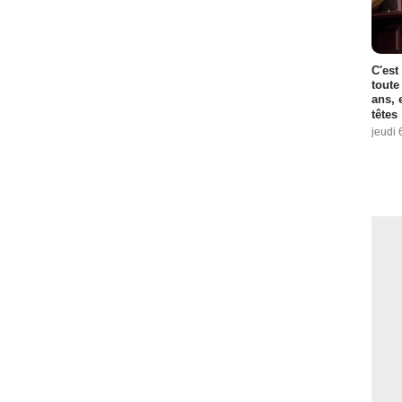
C'est
toute
ans, 
têtes
jeudi 