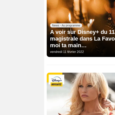
News - Au programme
A voir sur Disney+ du 11
magistrale dans La Favo
moi ta main…
vendredi 11 février 2022