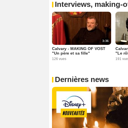
Interviews, making-of
3:36
Calvary - MAKING OF VOST
Calva
"Un père et sa fille"
"Le rô
126 vues
191 vue
Dernières news