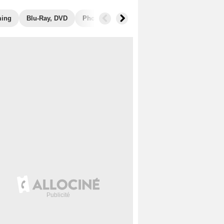
ming
Blu-Ray, DVD
Photos
Musique
Secrets de tournage