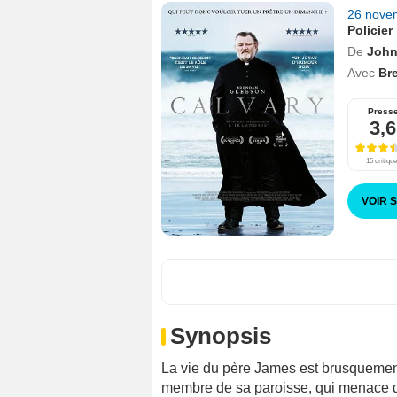
26 nove
Policier
De
John
Avec
Br
Press
3,6
15 critiqu
VOIR 
Synopsis
La vie du père James est brusquemen
membre de sa paroisse, qui menace de 