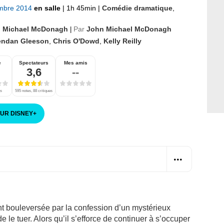
mbre 2014
en salle
|
1h 45min
|
Comédie dramatique
,
 Michael McDonagh
Par
John Michael McDonagh
|
endan Gleeson
,
Chris O'Dowd
,
Kelly Reilly
e
Spectateurs
Mes amis
3,6
--
es
595 notes, 88 critiques
SUR DISNEY
+
t bouleversée par la confession d’un mystérieux
le tuer. Alors qu’il s’efforce de continuer à s’occuper