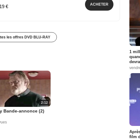
ACHETER
,19 €
utes les offres DVD BLU-RAY
1 mil
quand
devra
vendr
2:12
ry Bande-annonce (2)
vues
Après
film 