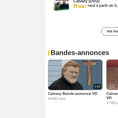
Calvary (DVD)
neuf à partir de 6
Voir to
Bandes-annonces
1:33
Calvary Bande-annonce VO
Calva
VO
54 983 vues
17 992 