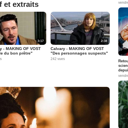
 et extraits
vendr
3:17
2:38
ry - MAKING OF VOST
Calvary - MAKING OF VOST
le du bon prêtre"
"Des personnages suspects"
s
242 vues
Retou
scien
depui
vendr