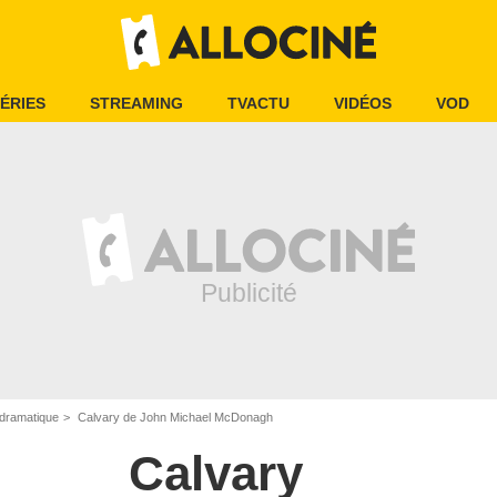
ÉRIES
STREAMING
TVACTU
VIDÉOS
VOD
dramatique
Calvary de John Michael McDonagh
Calvary