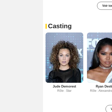
Voir t
Casting
Jude Demorest
Ryan Dest
Rôle : Star
Rôle : Alexandr