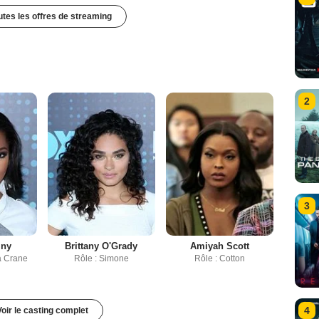
outes les offres de streaming
2
3
iny
Brittany O'Grady
Amiyah Scott
a Crane
Rôle : Simone
Rôle : Cotton
4
Voir le casting complet