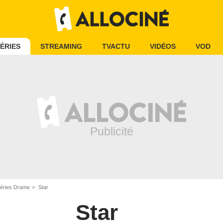
ÉRIES
STREAMING
TVACTU
VIDÉOS
VOD
éries Drame
Star
Star