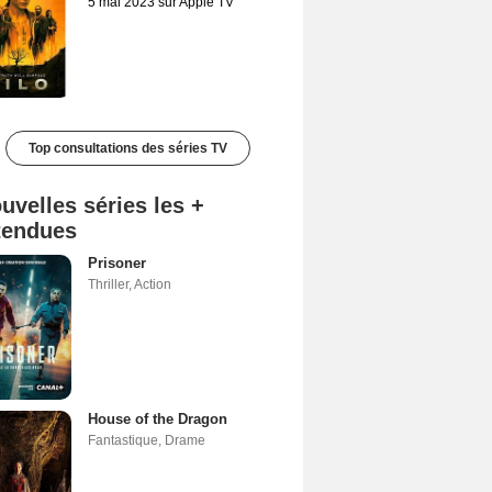
5 mai 2023 sur Apple TV
Top consultations des séries TV
uvelles séries les +
tendues
Prisoner
Thriller
,
Action
House of the Dragon
Fantastique
,
Drame