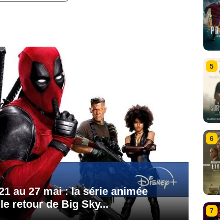
5
6
1 au 27 mai : la série animée
e retour de Big Sky...
7