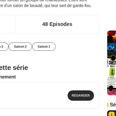
re d'un salon de beauté, qui leur sert de garde-fou.
48 Episodes
n 3
Saison 2
Saison 1
tte série
nnement
REGARDER
Sé
1