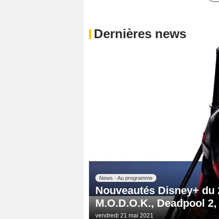
Dernières news
News - Au programme
Nouveautés Disney+ du 2
M.O.D.O.K., Deadpool 2, l
vendredi 21 mai 2021