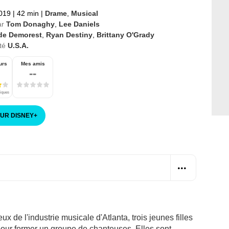
2019
|
42 min
|
Drame
,
Musical
ar
Tom Donaghy
,
Lee Daniels
de Demorest
,
Ryan Destiny
,
Brittany O'Grady
té
U.S.A.
urs
Mes amis
--
tiques
SUR DISNEY
+
de l'industrie musicale d'Atlanta, trois jeunes filles
 pour former un groupe de chanteuses. Elles sont