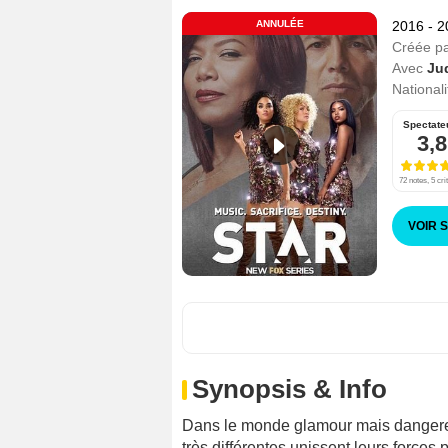
ANNULÉE
2016 - 
Créée p
Avec
Ju
Nationali
Spectate
3,8
72 notes, 5 cri
VOIR 
Synopsis & Info
Dans le monde glamour mais dangereux 
très différentes unissent leurs forces