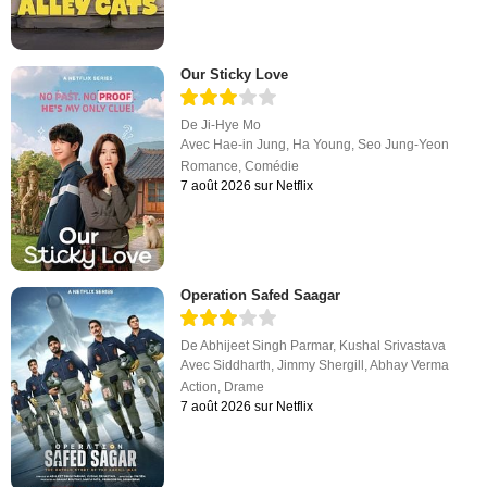
Our Sticky Love
De
Ji-Hye Mo
Avec
Hae-in Jung
,
Ha Young
,
Seo Jung-Yeon
Romance
,
Comédie
7 août 2026 sur Netflix
Operation Safed Saagar
De
Abhijeet Singh Parmar
,
Kushal Srivastava
Avec
Siddharth
,
Jimmy Shergill
,
Abhay Verma
Action
,
Drame
7 août 2026 sur Netflix