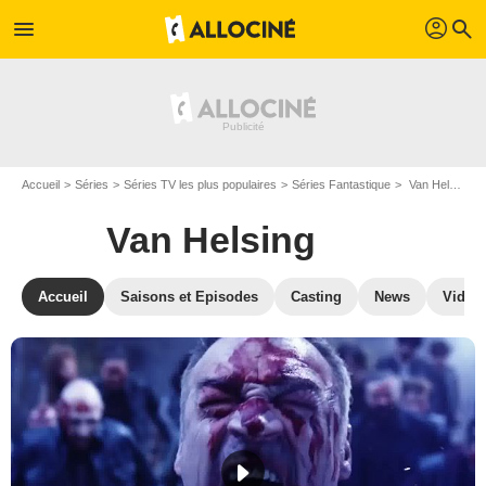
profil
menu
search
Accueil
Séries
Séries TV les plus populaires
Séries Fantastique
Van Helsing
Van Helsing
Accueil
Saisons et Episodes
Casting
News
Vidéo