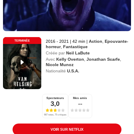
TERMINÉE
2016 - 2021
|
42 min
|
Action
,
Epouvante-
horreur
,
Fantastique
Créée par
Neil LaBute
Avec
Kelly Overton
,
Jonathan Scarfe
,
Nicole Munoz
Nationalité
U.S.A.
Spectateurs
Mes amis
3,0
--
987 notes, 75 critiques
VOIR SUR NETFLIX