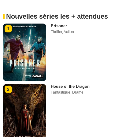
Nouvelles séries les + attendues
Prisoner
1
Thriller
,
Action
House of the Dragon
2
Fantastique
,
Drame