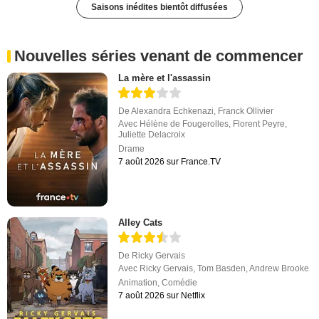
Saisons inédites bientôt diffusées
Nouvelles séries venant de commencer
La mère et l'assassin
De
Alexandra Echkenazi
,
Franck Ollivier
Avec
Hélène de Fougerolles
,
Florent Peyre
,
Juliette Delacroix
Drame
7 août 2026 sur France.TV
Alley Cats
De
Ricky Gervais
Avec
Ricky Gervais
,
Tom Basden
,
Andrew Brooke
Animation
,
Comédie
7 août 2026 sur Netflix