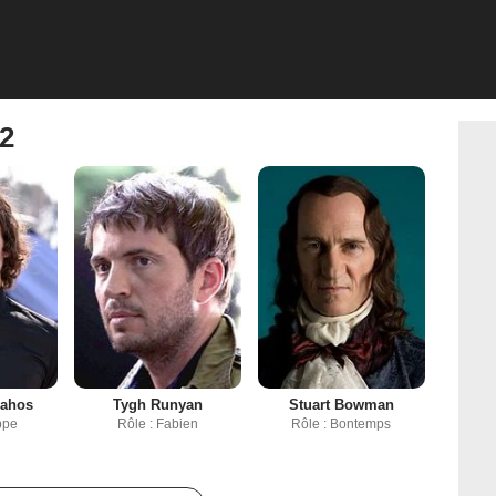
 2
lahos
Tygh Runyan
Stuart Bowman
ppe
Rôle : Fabien
Rôle : Bontemps