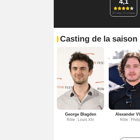
4,1
167 notes, 15 critiques
Casting de la saison
George Blagden
Alexander V
Rôle : Louis XIV
Rôle : Phili