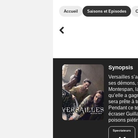
Accueil
Saisons et Episodes
C
Synopsis
Versailles s’
ses démons, 
Montespan, la
qu’elle a gagn
sera prête à 
Pendant ce te
écraser Guill
poisons piéti
Spectateurs