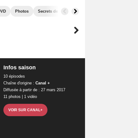
DVD
Photos
Secrets de tournage
Séries similaires
Infos saison
10 épisodes
Chaîne d'origine :
Canal +
Diffusée à partir de : 27 mars 2017
e
11 photos
|
1 vidéo
VOIR SUR CANAL+