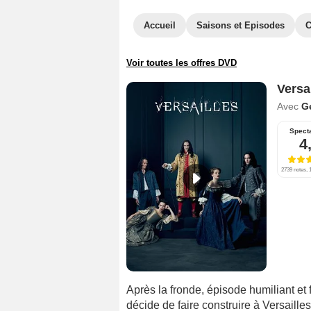
Accueil
Saisons et Episodes
C
Voir toutes les offres DVD
Versa
Avec
G
Spect
4
2739 notes, 1
Après la fronde, épisode humiliant et
décide de faire construire à Versaille