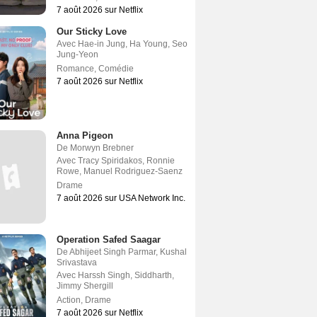
7 août 2026 sur Netflix
Our Sticky Love
Avec
Hae-in Jung
,
Ha Young
,
Seo
Jung-Yeon
Romance
,
Comédie
7 août 2026 sur Netflix
Anna Pigeon
De
Morwyn Brebner
Avec
Tracy Spiridakos
,
Ronnie
Rowe
,
Manuel Rodriguez-Saenz
Drame
7 août 2026 sur USA Network Inc.
Operation Safed Saagar
De
Abhijeet Singh Parmar
,
Kushal
Srivastava
Avec
Harssh Singh
,
Siddharth
,
Jimmy Shergill
Action
,
Drame
7 août 2026 sur Netflix