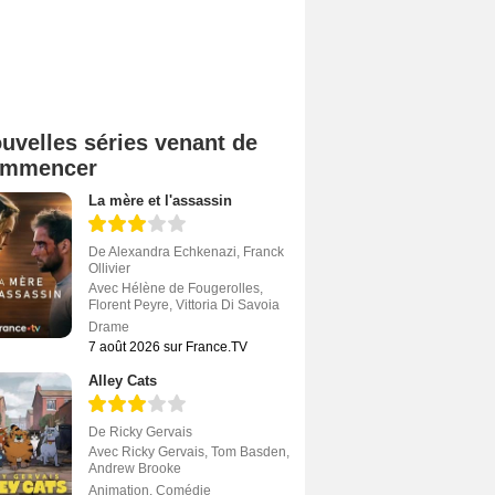
uvelles séries venant de
ommencer
La mère et l'assassin
De
Alexandra Echkenazi
,
Franck
Ollivier
Avec
Hélène de Fougerolles
,
Florent Peyre
,
Vittoria Di Savoia
Drame
7 août 2026 sur France.TV
Alley Cats
De
Ricky Gervais
Avec
Ricky Gervais
,
Tom Basden
,
Andrew Brooke
Animation
,
Comédie