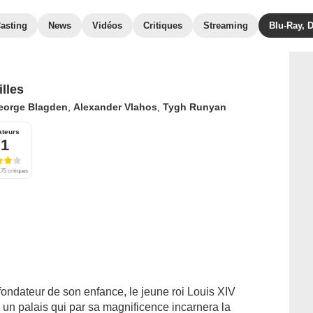
asting
News
Vidéos
Critiques
Streaming
Blu-Ray, 
illes
eorge Blagden
,
Alexander Vlahos
,
Tygh Runyan
ateurs
,1
75 critiques
 fondateur de son enfance, le jeune roi Louis XIV
s un palais qui par sa magnificence incarnera la