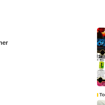
ner
To