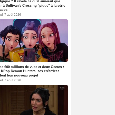
lgique ? Il révèle ce qu'il aimerait que
r à Sullivan's Crossing "pique" à la série
ados !
edi 7 août 2026
de 600 millions de vues et deux Oscars :
 KPop Demon Hunters, ses créatrices
lent leur nouveau projet
edi 7 août 2026