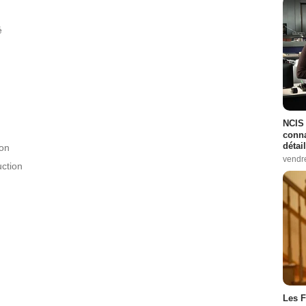
é
NCIS 
conna
détai
ion
vendr
ction
Les F