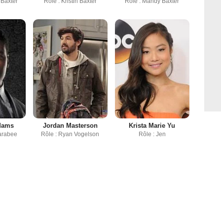
 Baxter
Rôle : Kristin Baxter
Rôle : Mandy Baxter
dams
Jordan Masterson
Krista Marie Yu
arabee
Rôle : Ryan Vogelson
Rôle : Jen