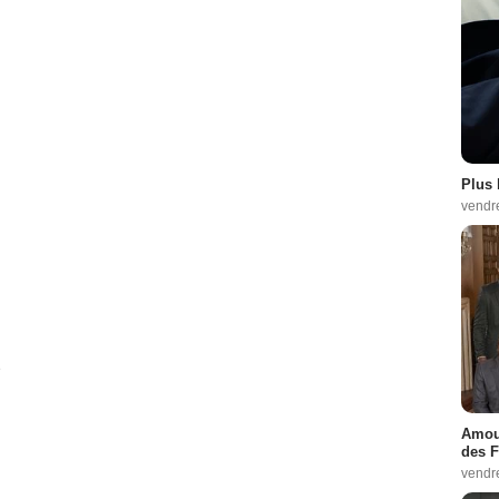
Plus 
vendr
é
Amour
des F
vendr