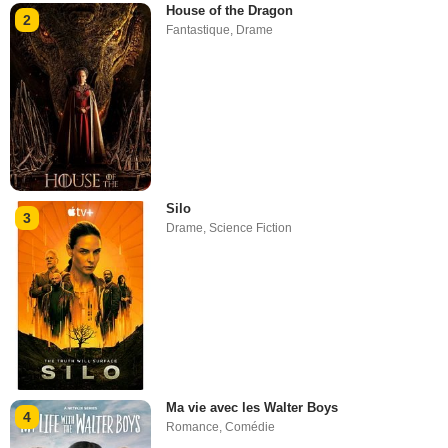
House of the Dragon
2
Fantastique
,
Drame
Silo
3
Drame
,
Science Fiction
Ma vie avec les Walter Boys
4
Romance
,
Comédie