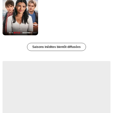
Saisons inédites bientôt diffusées