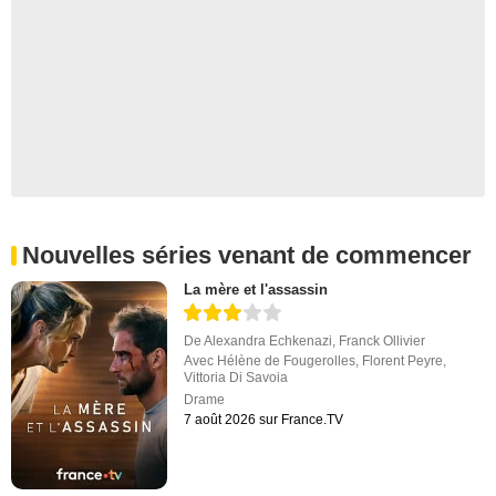
Nouvelles séries venant de commencer
La mère et l'assassin
De
Alexandra Echkenazi
,
Franck Ollivier
Avec
Hélène de Fougerolles
,
Florent Peyre
,
Vittoria Di Savoia
Drame
7 août 2026 sur France.TV