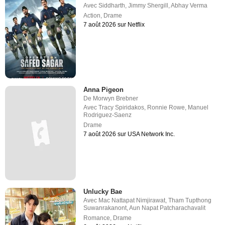
Avec
Siddharth
,
Jimmy Shergill
,
Abhay Verma
Action
,
Drame
7 août 2026 sur Netflix
Anna Pigeon
De
Morwyn Brebner
Avec
Tracy Spiridakos
,
Ronnie Rowe
,
Manuel
Rodriguez-Saenz
Drame
7 août 2026 sur USA Network Inc.
Unlucky Bae
Avec
Mac Nattapat Nimjirawat
,
Tham Tupthong
Suwanrakanont
,
Aun Napat Patcharachavalit
Romance
,
Drame