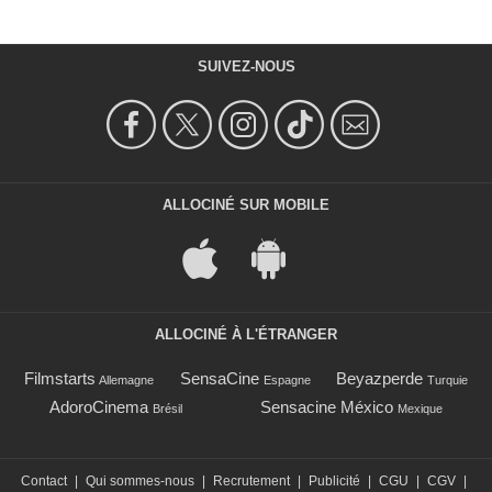
SUIVEZ-NOUS
ALLOCINÉ SUR MOBILE
ALLOCINÉ À L'ÉTRANGER
Filmstarts
SensaCine
Beyazperde
Allemagne
Espagne
Turquie
AdoroCinema
Sensacine México
Brésil
Mexique
Contact
|
Qui sommes-nous
|
Recrutement
|
Publicité
|
CGU
|
CGV
|