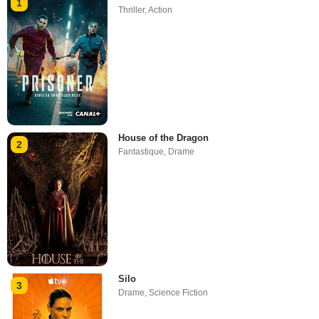
1
Thriller
,
Action
House of the Dragon
2
Fantastique
,
Drame
Silo
3
Drame
,
Science Fiction