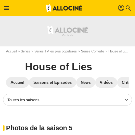
profil
menu
search
Accueil
Séries
Séries TV les plus populaires
Séries Comédie
House of Lies
P
House of Lies
Accueil
Saisons et Episodes
News
Vidéos
Critiqu
Toutes les saisons
Photos de la saison 5