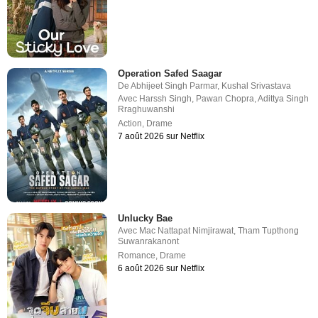
Operation Safed Saagar
De
Abhijeet Singh Parmar
,
Kushal Srivastava
Avec
Harssh Singh
,
Pawan Chopra
,
Adittya Singh
Rraghuwanshi
Action
,
Drame
7 août 2026 sur Netflix
Unlucky Bae
Avec
Mac Nattapat Nimjirawat
,
Tham Tupthong
Suwanrakanont
Romance
,
Drame
6 août 2026 sur Netflix