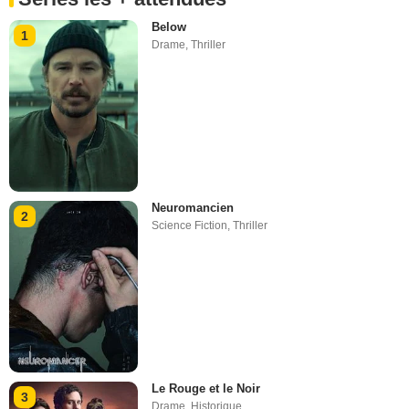
Below
1
Drame
,
Thriller
Neuromancien
2
Science Fiction
,
Thriller
Le Rouge et le Noir
3
Drame
,
Historique