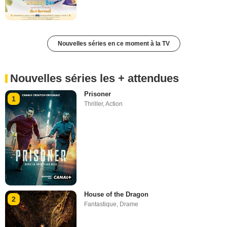
Nouvelles séries en ce moment à la TV
Nouvelles séries les + attendues
Prisoner
1
Thriller
,
Action
House of the Dragon
2
Fantastique
,
Drame