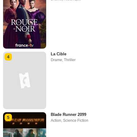
La Cible
4
Drame
,
Thriller
Blade Runner 2099
5
Action
,
Science Fiction