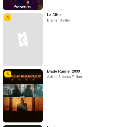
La Cible
4
Drame
,
Thriller
Blade Runner 2099
5
Action
,
Science Fiction