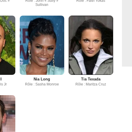
 Doc »
Rôle : John « Sully »
Rôle : Faith Yokas
Sullivan
l
Nia Long
Tia Texada
is Jr
Rôle : Sasha Monroe
Rôle : Maritza Cruz