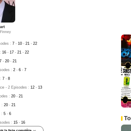
art
 Finney
sodes :
7
-
10
-
21
-
22
 :
16
-
17
-
21
-
22
7
-
20
-
21
isodes :
2
-
6
-
7
 :
7
-
8
ice
- 2 Episodes :
12
-
13
sodes :
20
-
21
s :
20
-
21
 :
5
-
6
To
isodes :
15
-
16
oir la liste complète