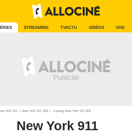
ÉRIES
STREAMING
TVACTU
VIDÉOS
VOD
ew York 911
New York 911 S06
Casting New York 911 S06
New York 911