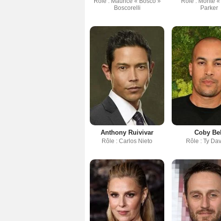
Rôle : Maurice « Bosco »
Rôle : Monte «
Boscorelli
Parker
Anthony Ruivivar
Coby Bel
Rôle : Carlos Nieto
Rôle : Ty Dav