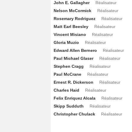
Daniel Oreskes
M. Bukhari
- 1 Episode
John E. Gallagher
Réalisateur
Nelson McCormick
Réalisateur
Ethan Aronoff
Sully jeune
- 1 Episode :
Rosemary Rodriguez
Réalisateur
April Yvette Thompson
Jordan Rice
-
Matt Earl Beesley
Réalisateur
Zack Savage
Ben Reynolds
- 1 Episode
Vincent Misiano
Réalisateur
Helen Mirren
Annie Foster
- 1 Episode 
Gloria Muzio
Réalisateur
Neal McDonough
Dr Stephen Connor
Edward Allen Bernero
Réalisateur
Angela Reed
Carrie Haynes
- 1 Episod
Paul Michael Glaser
Réalisateur
Yolonda Ross
Lynette
- 1 Episode :
18
Stephen Cragg
Réalisateur
Reg E. Cathey
Jaime Castro
- 1 Episod
Paul McCrane
Réalisateur
Kim Raver
Kim Zambrano
- 1 Episode :
Ernest R. Dickerson
Réalisateur
Charles Haid
Réalisateur
Gene Simmons
Donald Mann
- 1 Episo
Felix Enriquez Alcala
Réalisateur
Frank Licato
Joey
- 1 Episode :
2
Skipp Sudduth
Réalisateur
Gordana Rashovich
Jizebe
- 1 Episod
Christopher Chulack
Réalisateur
Tony Crane
Hershel
- 1 Episode :
4
Beau Van Donkelaar
Kevin
- 1 Episode