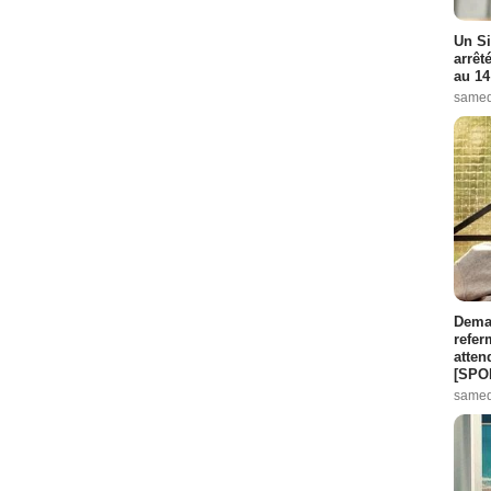
Un Si
ode :
8
arrêt
au 14
Episode :
9
samed
sode :
10
de :
11
de :
14
isode :
16
de :
18
Demai
refer
pisode :
19
atten
[SPO
samed
Episode :
3
:
4
isode :
5