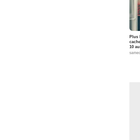
Episode :
6
ode :
7
8
Episode :
9
Plus 
cache
10 au
pisode :
11
samed
5
sode :
19
sode :
22
1
4
isode :
5
1 Episode :
8