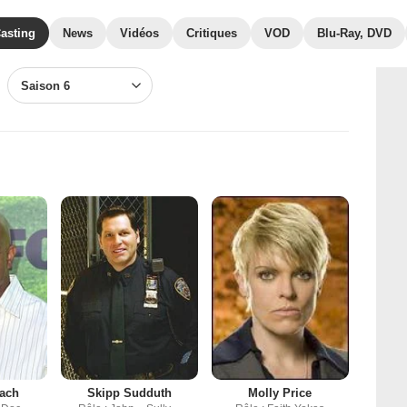
asting
News
Vidéos
Critiques
VOD
Blu-Ray, DVD
Saison 6
each
Skipp Sudduth
Molly Price