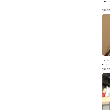
Kevin
 :
9
qui i
11
diman
 1 Episode :
13
 :
14
:
15
- 1 Episode :
16
e :
17
Exclu
e :
19
en pr
22
diman
de :
1
e :
3
 :
5