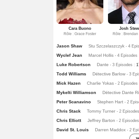
Cara Buono
Josh Stew
Rôle : Grace Foster
Rôle : Brendan
Jason Shaw
Stu Szczelaszczyk
- 4 Epi
Wyclef Jean
Marcel Hollis
- 4 Episodes
Luke Robertson
Dante
- 3 Episodes :
1
Todd Williams
Détective Barlow
- 3 Ep
Mick Hazen
Charlie Yokas
- 2 Episodes
Mykelti Williamson
Détective Dante R
Peter Scanavino
Stephen Hart
- 2 Epi
Chris Stack
Tommy Turner
- 2 Episode
Chris Elliott
Jeffrey Barton
- 2 Episodes
David St. Louis
Darren Maddox
- 2 Ep
V