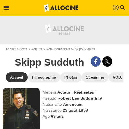
profil
menu
search
Accueil
Stars
Acteurs
Acteur américain
Skipp Sudduth
Skipp Sudduth
Accueil
Filmographie
Photos
Streaming
VOD, DV
Métiers
Acteur
,
Réalisateur
Pseudo
Robert Lee Sudduth IV
Nationalité
Américain
Naissance
23 août 1956
Age
69
ans