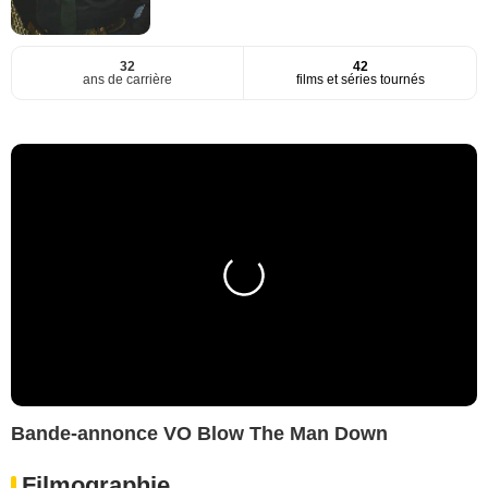
32
42
ans de carrière
films et séries tournés
Bande-annonce VO Blow The Man Down
Filmographie