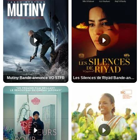
Mutiny Bande-annonce VO STFR
Les Silences de Riyad Bande-annonce VO STFR