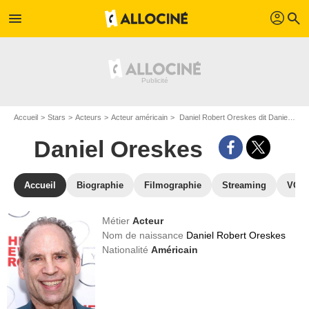
profil
menu
search
Accueil
Stars
Acteurs
Acteur américain
Daniel Robert Oreskes dit Daniel Oreskes
Daniel Oreskes
Accueil
Biographie
Filmographie
Streaming
VOD,
Métier
Acteur
Nom de naissance
Daniel Robert Oreskes
Nationalité
Américain