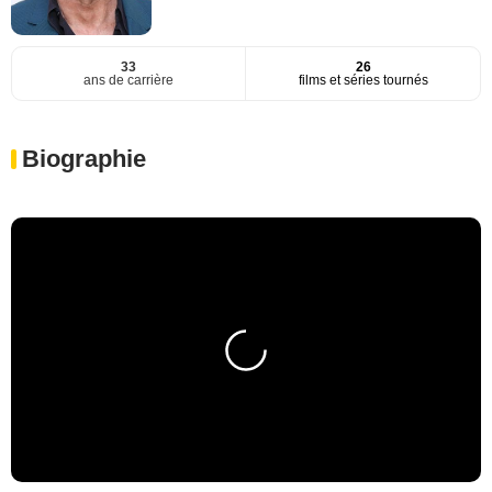
33
26
ans de carrière
films et séries tournés
Biographie