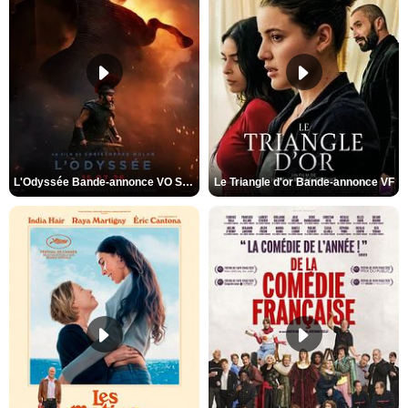
L'Odyssée Bande-annonce VO STFR
Le Triangle d'or Bande-annonce VF