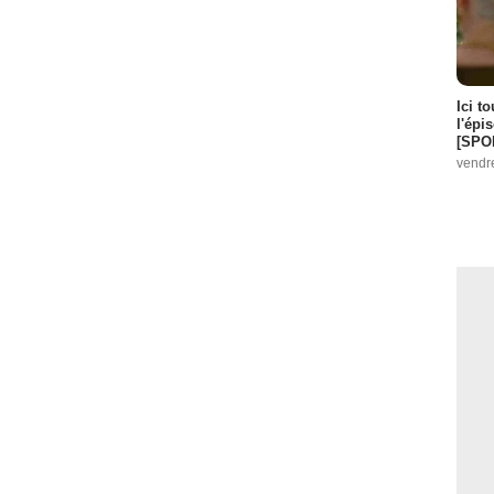
Ici t
l'épi
[SPO
vendr