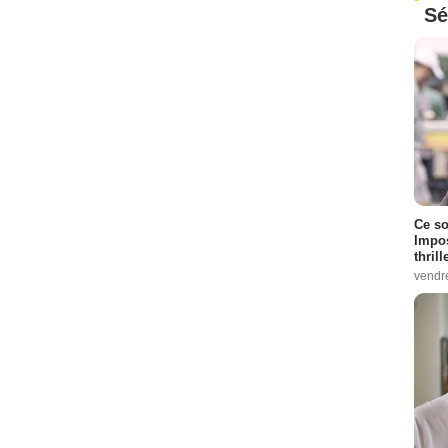
Sé
Ce so
Impos
thrill
vendr