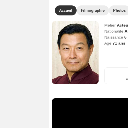
Accueil
Filmographie
Photos
Métier
Acteu
Nationalité
A
Naissance
6
Age
71
ans
a