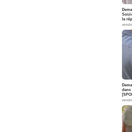
Demai
Soizi
la ré
vendr
Demai
dans 
[SPO
vendr