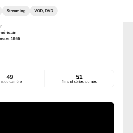
Streaming
VOD, DVD
r
méricain
 mars 1955
49
51
ns de carrière
films et séries tournés