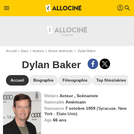
profil
menu
search
Accueil
Stars
Acteurs
Acteur américain
Dylan Baker
Dylan Baker
Accueil
Biographie
Filmographie
Top films/séries
Métiers
Acteur
,
Scénariste
Nationalité
Américain
Naissance
7 octobre 1959
(Syracuse, New
York - Etats-Unis)
Age
66
ans