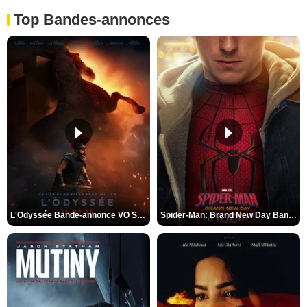
Top Bandes-annonces
L'Odyssée Bande-annonce VO STFR
Spider-Man: Brand New Day Bande-annonce VO STFR