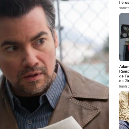
héros
samed
Adam 
Rampl
de Fa
de J
lundi 