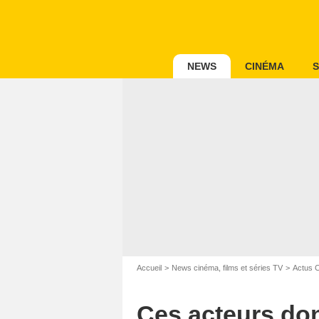
NEWS
CINÉMA
S
Accueil
News cinéma, films et séries TV
Actus 
Ces acteurs dont