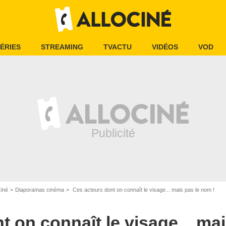
ÉRIES
STREAMING
TVACTU
VIDÉOS
VOD
Ciné
Diaporamas cinéma
Ces acteurs dont on connaît le visage... mais pas le nom !
 on connaît le visage... mai