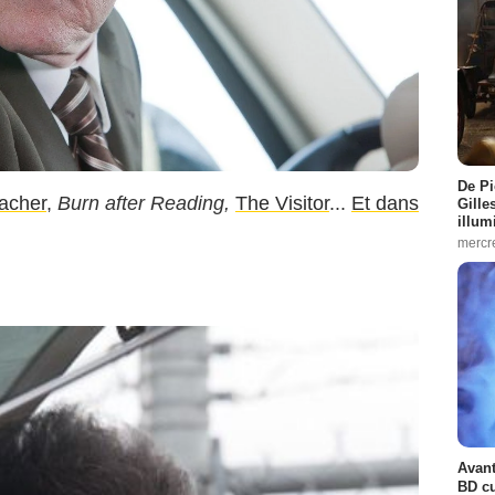
De Pi
acher
,
Burn after Reading,
The Visitor
...
Et dans
Gille
illum
mercr
Avant
BD cu