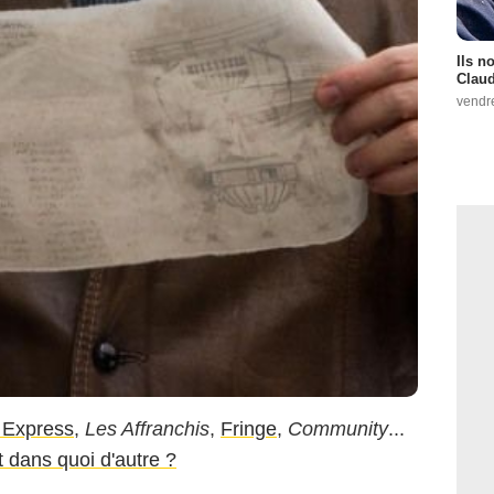
Ils n
Claud
vendr
e Express
,
Les Affranchis
,
Fringe
,
Community
...
t dans quoi d'autre ?