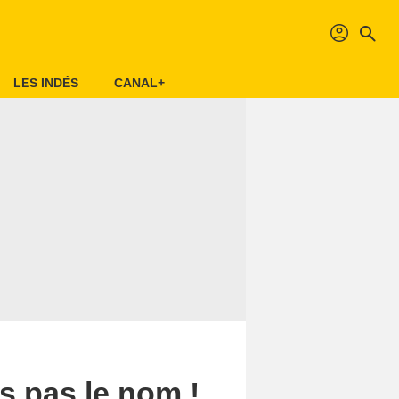
profil
search
LES INDÉS
CANAL+
s pas le nom !