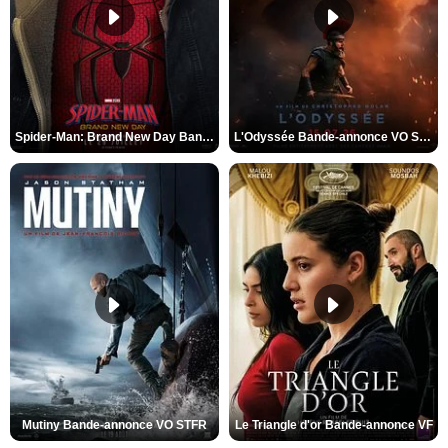
Spider-Man: Brand New Day Bande-annonce VO STFR
L'Odyssée Bande-annonce VO STFR
Mutiny Bande-annonce VO STFR
Le Triangle d'or Bande-annonce VF