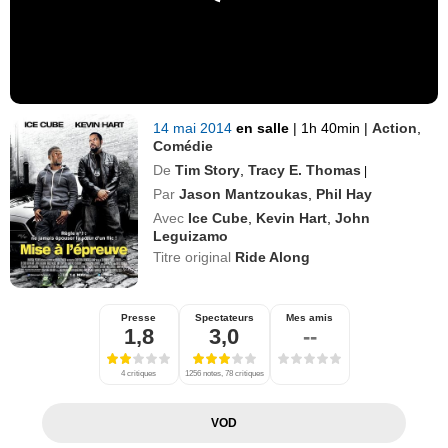
14 mai 2014
en salle
|
1h 40min
|
Action
,
Comédie
De
Tim Story
,
Tracy E. Thomas
|
Par
Jason Mantzoukas
,
Phil Hay
Avec
Ice Cube
,
Kevin Hart
,
John
Leguizamo
Titre original
Ride Along
Presse
Spectateurs
Mes amis
1,8
3,0
--
4 critiques
1256 notes, 78 critiques
VOD