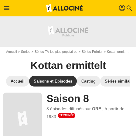
profil
menu
search
Accueil
Séries
Séries TV les plus populaires
Séries Policier
Kottan ermittelt
Le
Kottan ermittelt
Accueil
Saisons et Episodes
Casting
Séries similaire
Saison 8
8 épisodes
diffusés sur
ORF
,
à partir de
TERMINÉE
1983