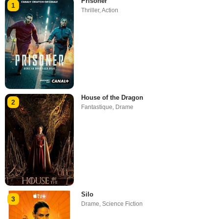
Prisoner
1
Thriller
,
Action
House of the Dragon
2
Fantastique
,
Drame
Silo
3
Drame
,
Science Fiction