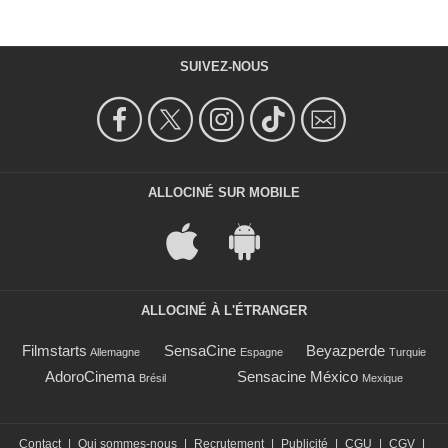
SUIVEZ-NOUS
ALLOCINÉ SUR MOBILE
ALLOCINÉ À L'ÉTRANGER
Filmstarts
SensaCine
Beyazperde
Allemagne
Espagne
Turquie
AdoroCinema
Sensacine México
Brésil
Mexique
Contact
|
Qui sommes-nous
|
Recrutement
|
Publicité
|
CGU
|
CGV
|