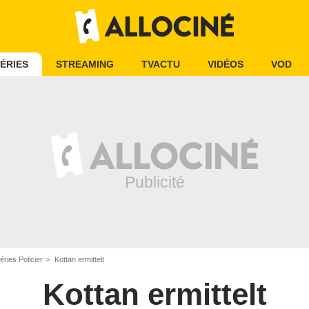
ÉRIES
STREAMING
TVACTU
VIDÉOS
VOD
éries Policier
Kottan ermittelt
Kottan ermittelt