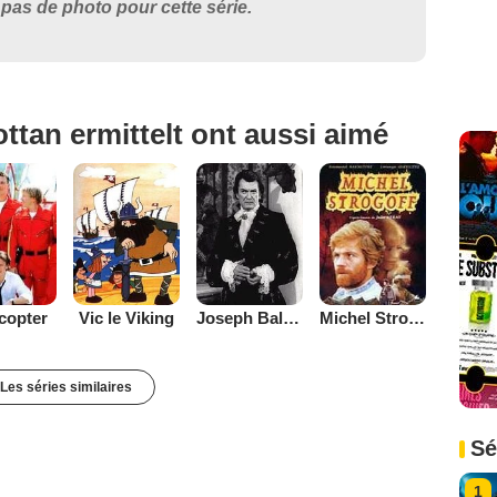
pas de photo pour cette série.
ttan ermittelt ont aussi aimé
copter
Vic le Viking
Joseph Balsamo
Michel Strogoff
Les séries similaires
Sé
1