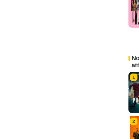
No
at
1
2