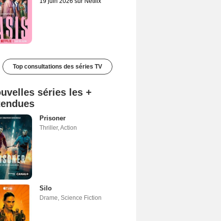
19 juin 2026 sur Netflix
Top consultations des séries TV
uvelles séries les +
tendues
Prisoner
Thriller
,
Action
Silo
Drame
,
Science Fiction