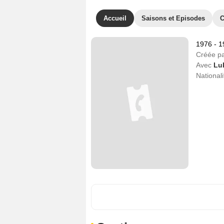
Accueil
Saisons et Episodes
C
1976 - 
Créée p
Avec
Lu
Nationali