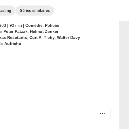
asting
Séries similaires
1983
|
90 min
|
Comédie
,
Policier
ar
Peter Patzak
,
Helmut Zenker
kas Resetarits
,
Curt A. Tichy
,
Walter Davy
té
Autriche