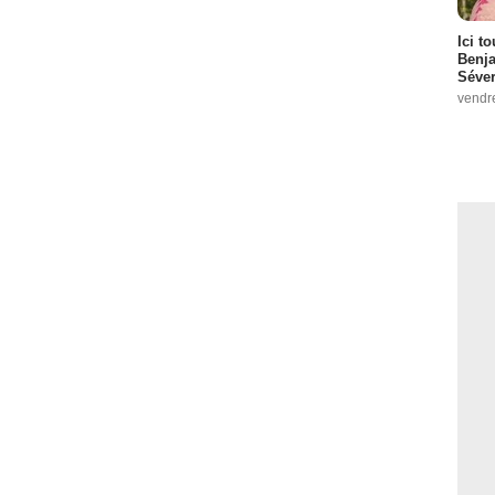
Ici t
Benj
Séver
vendr