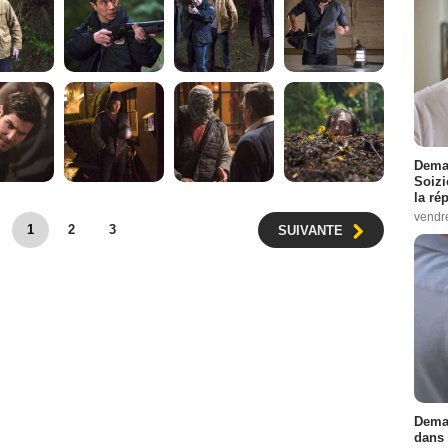
Demai
Soizi
la ré
vendr
1
2
3
SUIVANTE
Demai
dans 