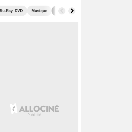
Blu-Ray, DVD
Musique
Photos
Secrets de tournage
Séri