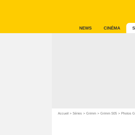
NEWS
CINÉMA
S
Accueil
Séries
Grimm
Grimm S05
Photos 