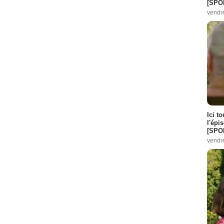
[SPO
vendr
Ici t
l'épi
[SPO
vendr