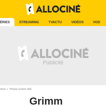
ÉRIES
STREAMING
TVACTU
VIDÉOS
VOD
Grimm
Photos Grimm S05
Grimm