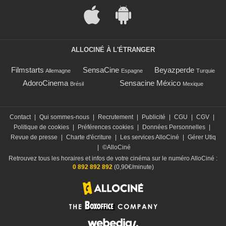
ALLOCINÉ À L'ÉTRANGER
Filmstarts
SensaCine
Beyazperde
Allemagne
Espagne
Turquie
AdoroCinema
Sensacine México
Brésil
Mexique
Contact
|
Qui sommes-nous
|
Recrutement
|
Publicité
|
CGU
|
CGV
|
Politique de cookies
|
Préférences cookies
|
Données Personnelles
|
Revue de presse
|
Charte d'écriture
|
Les services AlloCiné
|
Gérer Utiq
|
©AlloCiné
Retrouvez tous les horaires et infos de votre cinéma sur le numéro AlloCiné :
0 892 892 892
(0,90€/minute)