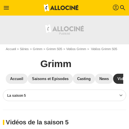
profil
menu
search
Accueil
Séries
Grimm
Grimm S05
Vidéos Grimm
Vidéos Grimm S05
Grimm
Accueil
Saisons et Episodes
Casting
News
Vidéo
La saison 5
Vidéos de la saison 5