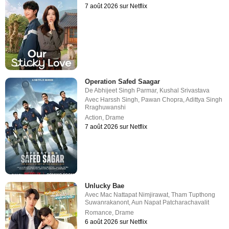
7 août 2026 sur Netflix
Operation Safed Saagar
De
Abhijeet Singh Parmar
,
Kushal Srivastava
Avec
Harssh Singh
,
Pawan Chopra
,
Adittya Singh
Rraghuwanshi
Action
,
Drame
7 août 2026 sur Netflix
Unlucky Bae
Avec
Mac Nattapat Nimjirawat
,
Tham Tupthong
Suwanrakanont
,
Aun Napat Patcharachavalit
Romance
,
Drame
6 août 2026 sur Netflix