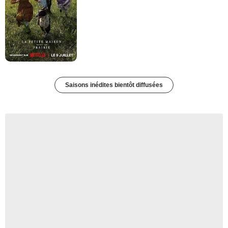
Saisons inédites bientôt diffusées