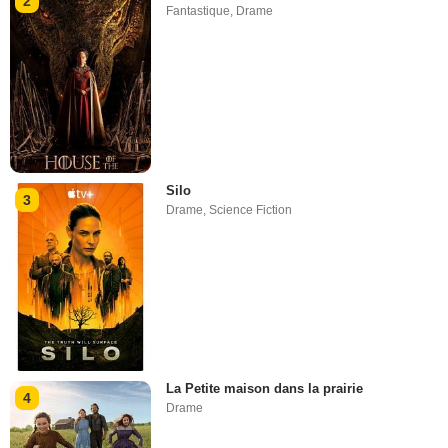
2
Fantastique
,
Drame
Silo
3
Drame
,
Science Fiction
La Petite maison dans la prairie
4
Drame