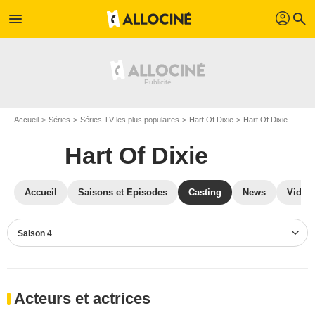
profil
menu
search
Accueil
Séries
Séries TV les plus populaires
Hart Of Dixie
Hart Of Dixie S04
Hart Of Dixie
Accueil
Saisons et Episodes
Casting
News
Vidéo
Saison 4
Acteurs et actrices