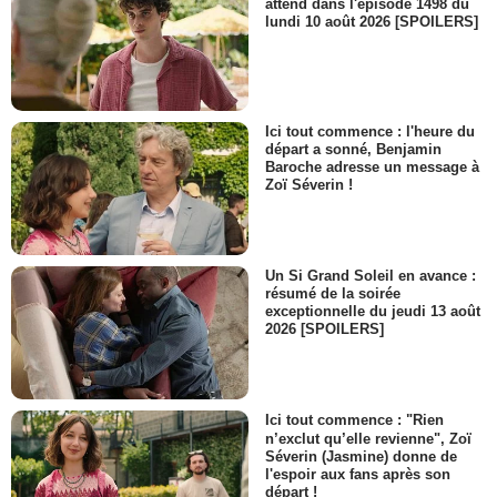
attend dans l'épisode 1498 du
- 2 Episodes :
5
-
6
lundi 10 août 2026 [SPOILERS]
JoBeth Williams
Candice Hart
- 2 Episodes :
3
-
10
Patty McCormack
Sylvie Stephens-Wilkes
Ici tout commence : l'heure du
- 2 Episodes :
9
-
10
départ a sonné, Benjamin
Baroche adresse un message à
Lawrence Pressman
Zoï Séverin !
Vernon 'Brando' Wilkes
- 2 Episodes :
9
-
10
Scott Beehner
Alexander
Un Si Grand Soleil en avance :
- 1 Episode :
3
résumé de la soirée
exceptionnelle du jeudi 13 août
Jeremy Rowley
Bjorn
2026 [SPOILERS]
- 1 Episode :
7
Ben Giroux
Petit Zach
Ici tout commence : "Rien
- 1 Episode :
9
n’exclut qu’elle revienne", Zoï
Steve Paymer
Séverin (Jasmine) donne de
Rabbi Paymer
l'espoir aux fans après son
- 1 Episode :
10
départ !