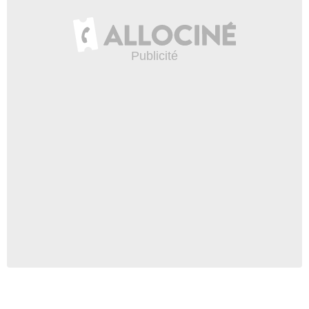
- 1 Episode :
9
Meredith Monroe
Alice Kincaid
- 1 Episode :
7
Megan Ferguson
Daisy Conover
- 1 Episode :
2
Kevin Sheridan
Rocket Truitt
- 1 Episode :
9
Alex Rose Wiesel
Sammy
- 1 Episode :
10
Tug Coker
Mr. Langford
- 1 Episode :
2
Michael Nardelli
Booker Halston
- 1 Episode :
10
Mircea Monroe
Tansy Truitt
- 1 Episode :
4