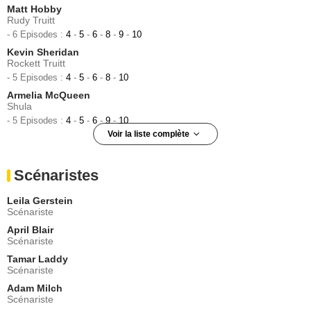
Matt Hobby
Rudy Truitt
- 6 Episodes :
4
-
5
-
6
-
8
-
9
-
10
Kevin Sheridan
Rockett Truitt
- 5 Episodes :
4
-
5
-
6
-
8
-
10
Armelia McQueen
Shula
- 5 Episodes :
4
-
5
-
6
-
9
-
10
Voir la liste complète
Aynsley Bubbico
Sadie
Scénaristes
- 5 Episodes :
1
-
2
-
4
-
9
-
10
Steven M. Porter
Leila Gerstein
Frank
Scénariste
- 5 Episodes :
1
-
2
-
8
-
9
-
10
April Blair
Esther Scott
Scénariste
Delma
Tamar Laddy
- 4 Episodes :
2
-
8
-
9
-
10
Scénariste
Carla Renata (I)
Susie
Adam Milch
Scénariste
- 4 Episodes :
7
-
8
-
9
-
10