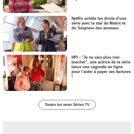
Laura Bell Bundy
Shelby
- 1 Episode :
1
Netflix achète les droits d'une
série avec la star de Matrix et
Jillian Peterson
du Seigneur des anneaux
Daphne
- 1 Episode :
3
Clint Carmichael
Jim Kincaid
- 1 Episode :
7
HPI : "Je ne vais plus rien
Nadja Alaya
toucher", une actrice de la série
Gracie
lance une cagnotte en ligne
pour l'aider à payer ses factures
- 1 Episode :
2
!
Elaine Kao
Sharon
- 1 Episode :
3
Valerie Mahaffey
Mae
Toutes les news Séries TV
- 1 Episode :
1
Ella Rouhier
Jessica
- 1 Episode :
2