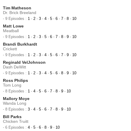
Tim Matheson
Dr. Brick Breeland
- 9 Episodes :
1
-
2
-
3
-
4
-
5
-
6
-
7
-
8
-
10
Matt Lowe
Meatball
- 9 Episodes :
1
-
2
-
3
-
5
-
6
-
7
-
8
-
9
-
10
Brandi Burkhardt
Crickett
- 9 Episodes :
1
-
2
-
3
-
4
-
5
-
6
-
7
-
9
-
10
Reginald VelJohnson
Dash DeWitt
- 9 Episodes :
1
-
2
-
3
-
4
-
5
-
6
-
8
-
9
-
10
Ross Philips
Tom Long
- 8 Episodes :
1
-
4
-
5
-
6
-
7
-
8
-
9
-
10
Mallory Moye
Wanda Long
- 8 Episodes :
3
-
4
-
5
-
6
-
7
-
8
-
9
-
10
Bill Parks
Chicken Truitt
- 6 Episodes :
4
-
5
-
6
-
8
-
9
-
10