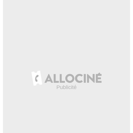
Jonathan Emerson
Oncle Dexter
- 1 Episode :
3
Hassie Harrison
Lucy
- 1 Episode :
7
Ashanti Brown
Kayla
- 1 Episode :
8
Lindsey Van Horn
Amy-Rose
- 1 Episode :
10
Ian Anthony Dale
Henry Dalton
- 1 Episode :
1
Elizabeth Hunter (II)
Maisie
- 1 Episode :
2
Edith Fields
Vera
- 1 Episode :
3
Danielle Lewis