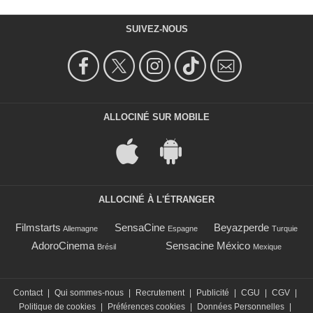
John Marshall Jones
Wally Maynard
SUIVEZ-NOUS
- 1 Episode :
9
Tate Hanyok
Marjorie
- 1 Episode :
9
Ian Anthony Dale
Dr. Henry Dalton
ALLOCINÉ SUR MOBILE
- 1 Episode :
2
Ilene Graff
Clora Tucker
- 1 Episode :
8
Eric Pierpoint
ALLOCINÉ À L'ÉTRANGER
Harold Tucker
- 1 Episode :
8
Filmstarts
SensaCine
Beyazperde
Allemagne
Espagne
Turquie
Anne Ramsay
AdoroCinema
Sensacine México
Winifred Wilkes
Brésil
Mexique
- 1 Episode :
8
Charles Robinson
Sergent Jeffries
Contact
|
Qui sommes-nous
|
Recrutement
|
Publicité
|
CGU
|
CGV
|
- 1 Episode :
9
Politique de cookies
|
Préférences cookies
|
Données Personnelles
|