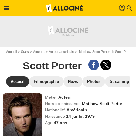
profil
menu
search
Accueil
Stars
Acteurs
Acteur américain
Matthew Scott Porter dit Scott Porter
Scott Porter
Accueil
Filmographie
News
Photos
Streaming
Métier
Acteur
Nom de naissance
Matthew Scott Porter
Nationalité
Américain
Naissance
14 juillet 1979
Age
47
ans