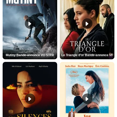
Mutiny Bande-annonce VO STFR
Le Triangle d'or Bande-annonce VF