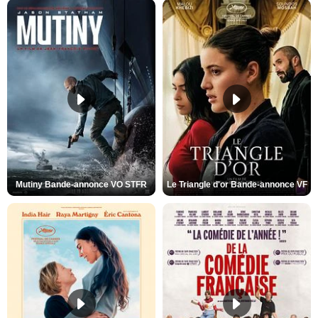
Mutiny Bande-annonce VO STFR
Le Triangle d'or Bande-annonce VF