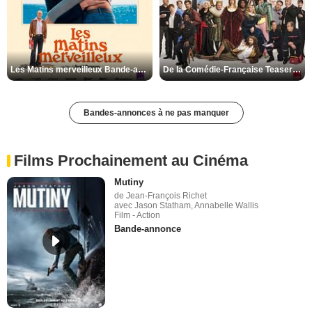
Les Matins merveilleux Bande-annonce VF
De la Comédie-Française Teaser VF
Bandes-annonces à ne pas manquer
Films Prochainement au Cinéma
Mutiny
de Jean-François Richet
avec Jason Statham, Annabelle Wallis
Film - Action
Bande-annonce