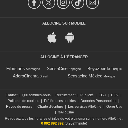
ALLOCINÉ SUR MOBILE
ALLOCINÉ À L'ÉTRANGER
Filmstarts
SensaCine
Beyazperde
Allemagne
Espagne
Turquie
AdoroCinema
Sensacine México
Brésil
Mexique
Contact
|
Qui sommes-nous
|
Recrutement
|
Publicité
|
CGU
|
CGV
|
Politique de cookies
|
Préférences cookies
|
Données Personnelles
|
Revue de presse
|
Charte d'écriture
|
Les services AlloCiné
|
Gérer Utiq
|
©AlloCiné
Retrouvez tous les horaires et infos de votre cinéma sur le numéro AlloCiné :
0 892 892 892
(0,90€/minute)