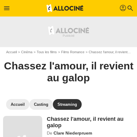
profil
menu
search
Accueil
Cinéma
Tous les films
Films Romance
Chassez l'amour, il revient au galop
Chassez l'amour, il revient
au galop
Accueil
Casting
Streaming
Chassez l'amour, il revient au
galop
De
Clare Niederpruem