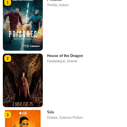
1
Thriller
,
Action
House of the Dragon
2
Fantastique
,
Drame
Silo
3
Drame
,
Science Fiction