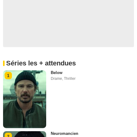
Séries les + attendues
Below
1
Drame
,
Thriller
Neuromancien
2