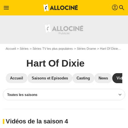
profil
menu
search
Accueil
Séries
Séries TV les plus populaires
Séries Drame
Hart Of Dixie
Vidé
Hart Of Dixie
Accueil
Saisons et Episodes
Casting
News
Vidéo
Toutes les saisons
Vidéos de la saison 4