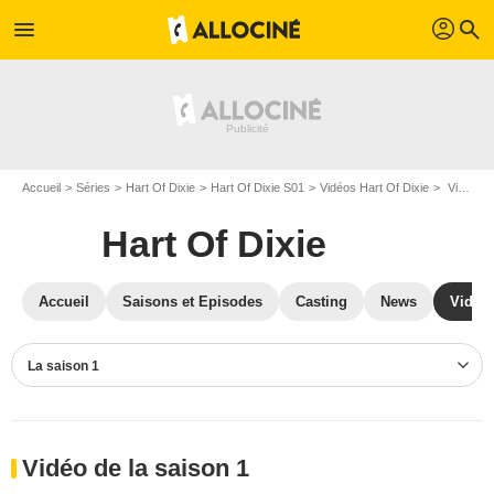
profil
menu
search
Accueil
Séries
Hart Of Dixie
Hart Of Dixie S01
Vidéos Hart Of Dixie
Vidéos Hart Of Dixie S01
Hart Of Dixie
Accueil
Saisons et Episodes
Casting
News
Vidéo
La saison 1
Vidéo de la saison 1