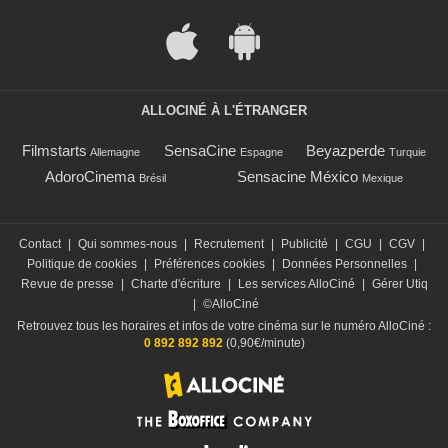
ALLOCINÉ À L'ÉTRANGER
Filmstarts
SensaCine
Beyazperde
Allemagne
Espagne
Turquie
AdoroCinema
Sensacine México
Brésil
Mexique
Contact
|
Qui sommes-nous
|
Recrutement
|
Publicité
|
CGU
|
CGV
|
Politique de cookies
|
Préférences cookies
|
Données Personnelles
|
Revue de presse
|
Charte d'écriture
|
Les services AlloCiné
|
Gérer Utiq
|
©AlloCiné
Retrouvez tous les horaires et infos de votre cinéma sur le numéro AlloCiné :
0 892 892 892
(0,90€/minute)