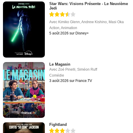
Star Wars: Visions Présente - Le Neuvième
Jedi
Avec
Kimiko Glenn
,
Andrew Kishino
,
Masi Oka
Action
,
Animation
5 août 2026 sur Disney+
Le Magasin
Avec
Zoé Pinelli
,
Siméon Ruff
Comédie
3 août 2026 sur France.TV
Fightland