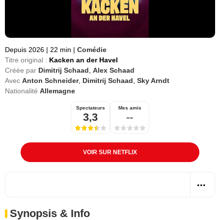
Depuis 2026
|
22 min
|
Comédie
Titre original :
Kacken an der Havel
Créée par
Dimitrij Schaad
,
Alex Schaad
Avec
Anton Schneider
,
Dimitrij Schaad
,
Sky Arndt
Nationalité
Allemagne
Spectateurs
Mes amis
3,3
--
VOIR SUR NETFLIX
Synopsis & Info