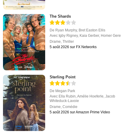
The Shards
De
Ryan Murphy
,
Bret Easton Ellis
Avec
Igby Rigney
,
Kaia Gerber
,
Homer Gere
Drame
,
Thriller
5 août 2026 sur FX Networks
Sterling Point
De
Megan Park
Avec
Ella Rubin
,
Amélie Hoeferle
,
Jacob
Whiteduck-Lavoie
Drame
,
Comédie
5 août 2026 sur Amazon Prime Video