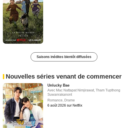
Saisons inédites bientôt diffusées
Nouvelles séries venant de commencer
Unlucky Bae
Avec
Mac Nattapat Nimjirawat
,
Tham Tupthong
Suwanrakanont
Romance
,
Drame
6 août 2026 sur Netflix