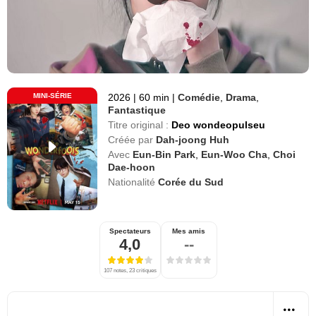
MINI-SÉRIE
2026
|
60 min
|
Comédie
,
Drama
,
Fantastique
Titre original :
Deo wondeopulseu
Créée par
Dah-joong Huh
Avec
Eun-Bin Park
,
Eun-Woo Cha
,
Choi
Dae-hoon
Nationalité
Corée du Sud
Spectateurs
Mes amis
4,0
--
107 notes, 23 critiques