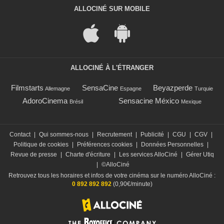
ALLOCINÉ SUR MOBILE
ALLOCINÉ À L'ÉTRANGER
Filmstarts
SensaCine
Beyazperde
Allemagne
Espagne
Turquie
AdoroCinema
Sensacine México
Brésil
Mexique
Contact
|
Qui sommes-nous
|
Recrutement
|
Publicité
|
CGU
|
CGV
|
Politique de cookies
|
Préférences cookies
|
Données Personnelles
|
Revue de presse
|
Charte d'écriture
|
Les services AlloCiné
|
Gérer Utiq
|
©AlloCiné
Retrouvez tous les horaires et infos de votre cinéma sur le numéro AlloCiné :
0 892 892 892
(0,90€/minute)