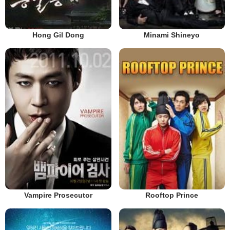
Hong Gil Dong
Minami Shineyo
Vampire Prosecutor
Rooftop Prince