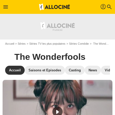
profil
menu
search
Accueil
Séries
Séries TV les plus populaires
Séries Comédie
The Wonderfools
The Wonderfools
Accueil
Saisons et Episodes
Casting
News
Vidéo