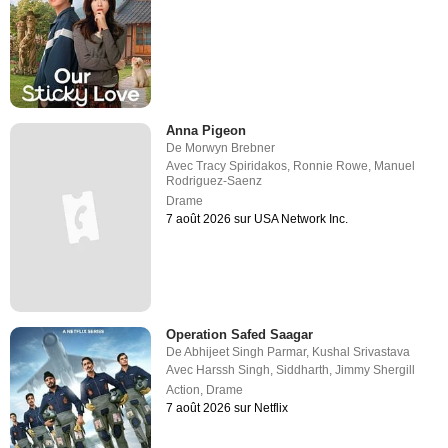
Anna Pigeon
De
Morwyn Brebner
Avec
Tracy Spiridakos
,
Ronnie Rowe
,
Manuel
Rodriguez-Saenz
Drame
7 août 2026 sur USA Network Inc.
Operation Safed Saagar
De
Abhijeet Singh Parmar
,
Kushal Srivastava
Avec
Harssh Singh
,
Siddharth
,
Jimmy Shergill
Action
,
Drame
7 août 2026 sur Netflix