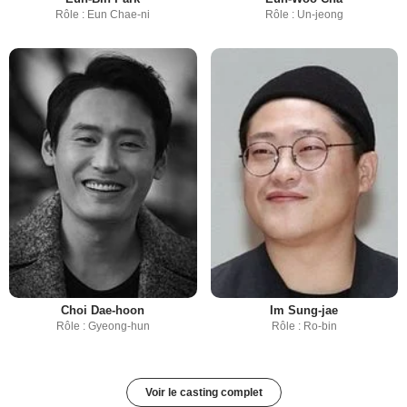
Rôle : Eun Chae-ni
Rôle : Un-jeong
Choi Dae-hoon
Im Sung-jae
Rôle : Gyeong-hun
Rôle : Ro-bin
Voir le casting complet