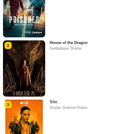
House of the Dragon
2
Fantastique
,
Drame
Silo
3
Drame
,
Science Fiction