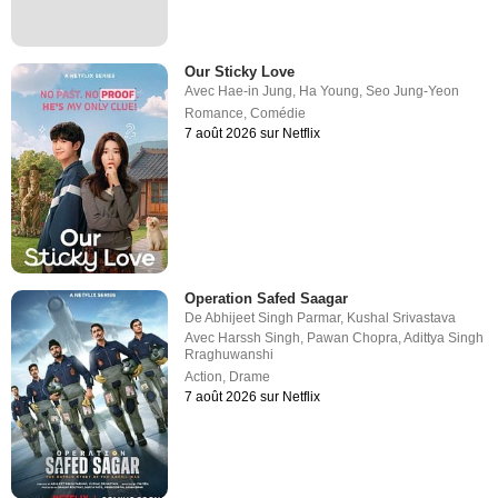
Our Sticky Love
Avec
Hae-in Jung
,
Ha Young
,
Seo Jung-Yeon
Romance
,
Comédie
7 août 2026 sur Netflix
Operation Safed Saagar
De
Abhijeet Singh Parmar
,
Kushal Srivastava
Avec
Harssh Singh
,
Pawan Chopra
,
Adittya Singh
Rraghuwanshi
Action
,
Drame
7 août 2026 sur Netflix