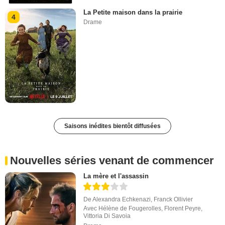
La Petite maison dans la prairie
4
Drame
Saisons inédites bientôt diffusées
Nouvelles séries venant de commencer
La mère et l'assassin
De
Alexandra Echkenazi
,
Franck Ollivier
Avec
Hélène de Fougerolles
,
Florent Peyre
,
Vittoria Di Savoia