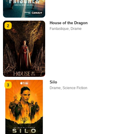
House of the Dragon
2
Fantastique
,
Drame
Silo
3
Drame
,
Science Fiction