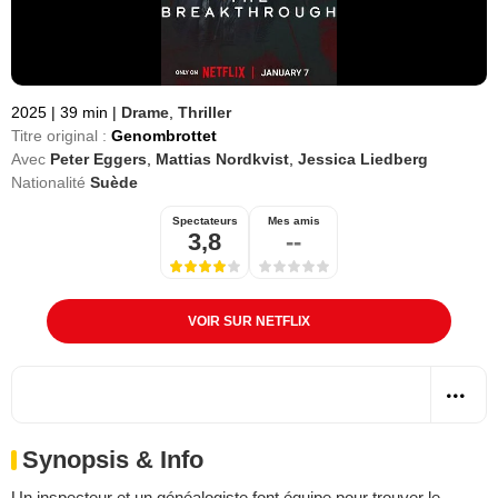
2025
|
39 min
|
Drame
,
Thriller
Titre original :
Genombrottet
Avec
Peter Eggers
,
Mattias Nordkvist
,
Jessica Liedberg
Nationalité
Suède
Spectateurs
Mes amis
3,8
--
VOIR SUR NETFLIX
Synopsis & Info
Un inspecteur et un généalogiste font équipe pour trouver le