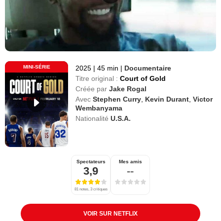
MINI-SÉRIE
2025
|
45 min
|
Documentaire
Titre original :
Court of Gold
Créée par
Jake Rogal
Avec
Stephen Curry
,
Kevin Durant
,
Victor
Wembanyama
Nationalité
U.S.A.
Spectateurs
Mes amis
3,9
--
81 notes, 3 critiques
VOIR SUR NETFLIX