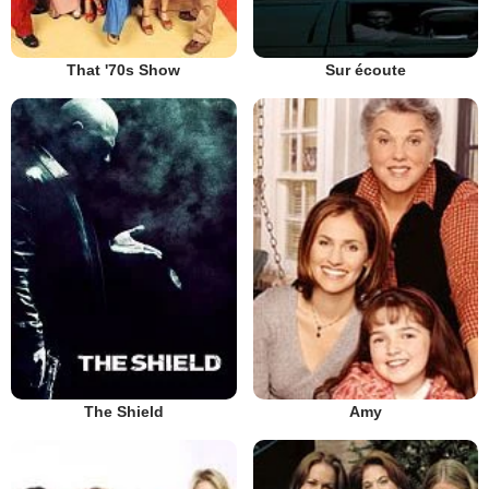
That '70s Show
Sur écoute
The Shield
Amy