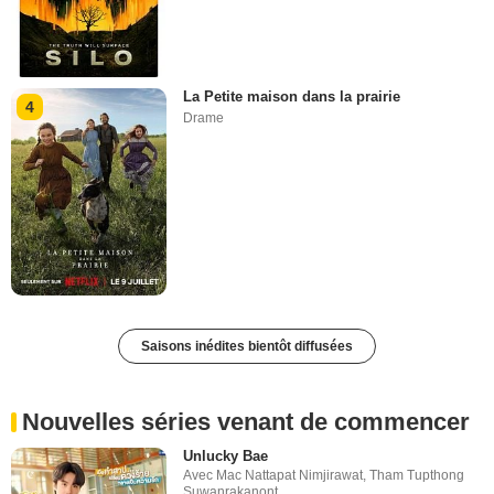
La Petite maison dans la prairie
4
Drame
Saisons inédites bientôt diffusées
Nouvelles séries venant de commencer
Unlucky Bae
Avec
Mac Nattapat Nimjirawat
,
Tham Tupthong
Suwanrakanont