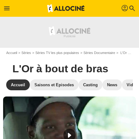
profil
menu
search
Accueil
Séries
Séries TV les plus populaires
Séries Documentaire
L'Or à bout de bras
L'Or à bout de bras
Accueil
Saisons et Episodes
Casting
News
Vidéo