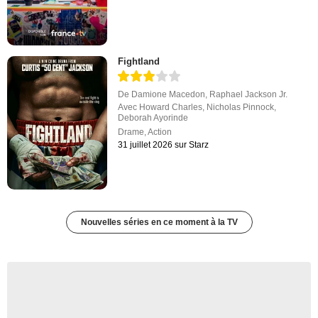
Fightland
De
Damione Macedon
,
Raphael Jackson Jr.
Avec
Howard Charles
,
Nicholas Pinnock
,
Deborah Ayorinde
Drame
,
Action
31 juillet 2026 sur Starz
Nouvelles séries en ce moment à la TV