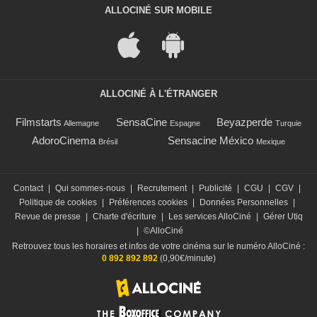
ALLOCINÉ SUR MOBILE
ALLOCINÉ À L'ÉTRANGER
Filmstarts
SensaCine
Beyazperde
Allemagne
Espagne
Turquie
AdoroCinema
Sensacine México
Brésil
Mexique
Contact
|
Qui sommes-nous
|
Recrutement
|
Publicité
|
CGU
|
CGV
|
Politique de cookies
|
Préférences cookies
|
Données Personnelles
|
Revue de presse
|
Charte d'écriture
|
Les services AlloCiné
|
Gérer Utiq
|
©AlloCiné
Retrouvez tous les horaires et infos de votre cinéma sur le numéro AlloCiné :
0 892 892 892
(0,90€/minute)