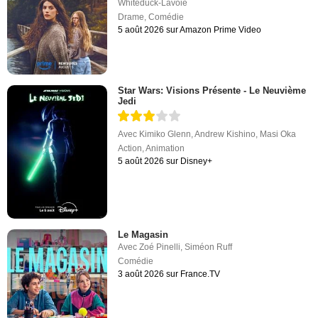
Whiteduck-Lavoie
Drame
,
Comédie
5 août 2026 sur Amazon Prime Video
Star Wars: Visions Présente - Le Neuvième
Jedi
Avec
Kimiko Glenn
,
Andrew Kishino
,
Masi Oka
Action
,
Animation
5 août 2026 sur Disney+
Le Magasin
Avec
Zoé Pinelli
,
Siméon Ruff
Comédie
3 août 2026 sur France.TV