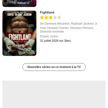
Fightland
De
Damione Macedon
,
Raphael Jackson Jr.
Avec
Howard Charles
,
Nicholas Pinnock
,
Deborah Ayorinde
Drame
,
Action
31 juillet 2026 sur Starz
Nouvelles séries en ce moment à la TV