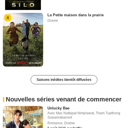
La Petite maison dans la prairie
4
Drame
Saisons inédites bientôt diffusées
Nouvelles séries venant de commencer
Unlucky Bae
Avec
Mac Nattapat Nimjirawat
,
Tham Tupthong
Suwanrakanont
Romance
,
Drame