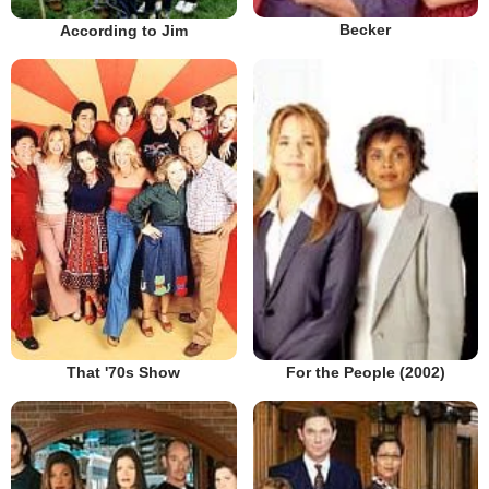
Becker
According to Jim
That '70s Show
For the People (2002)