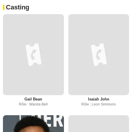
Casting
Gail Bean
Isaiah John
Rôle : Wanda Bell
Rôle : Leon Simmons