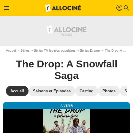
profil
menu
search
Accueil
Séries
Séries TV les plus populaires
Séries Drame
The Drop: A Snowfall Saga
The Drop: A Snowfall
Saga
Accueil
Saisons et Episodes
Casting
Photos
Séri
À VENIR