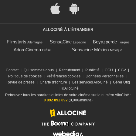
ALLOCINÉ À L'ÉTRANGER
Filmstarts
SensaCine
Beyazperde
Allemagne
Espagne
Turquie
AdoroCinema
Sensacine México
Brésil
Mexique
Contact
|
Qui sommes-nous
|
Recrutement
|
Publicité
|
CGU
|
CGV
|
Politique de cookies
|
Préférences cookies
|
Données Personnelles
|
Revue de presse
|
Charte d'écriture
|
Les services AlloCiné
|
Gérer Utiq
|
©AlloCiné
Retrouvez tous les horaires et infos de votre cinéma sur le numéro AlloCiné :
0 892 892 892
(0,90€/minute)