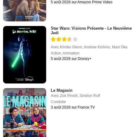
5 août 2026 sur Amazon Prime Video
Star Wars: Visions Présente - Le Neuvième
Jedi
Avec
Kimiko Glenn
,
Andrew Kishino
,
Masi Oka
Action
,
Animation
5 août 2026 sur Disney+
Le Magasin
Avec
Zoé Pinelli
,
Siméon Ruff
Comédie
3 août 2026 sur France.TV