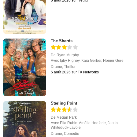
6 août 2026 sur Netflix
The Shards
De
Ryan Murphy
Avec
Igby Rigney
,
Kaia Gerber
,
Homer Gere
Drame
,
Thriller
5 août 2026 sur FX Networks
Sterling Point
De
Megan Park
Avec
Ella Rubin
,
Amélie Hoeferle
,
Jacob
Whiteduck-Lavoie
Drame
,
Comédie