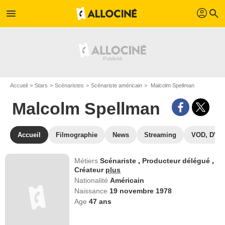
profil
menu
search
Accueil
Stars
Scénaristes
Scénariste américain
Malcolm Spellman
Malcolm Spellman
Accueil
Filmographie
News
Streaming
VOD, DVD
Métiers
Scénariste
,
Producteur délégué
,
Créateur
plus
Nationalité
Américain
Naissance
19 novembre 1978
Age
47
ans