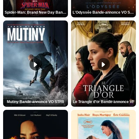
Spider-Man: Brand New Day Bande-annonce VO STFR
L'Odyssée Bande-annonce VO STFR
Mutiny Bande-annonce VO STFR
Le Triangle d'or Bande-annonce VF