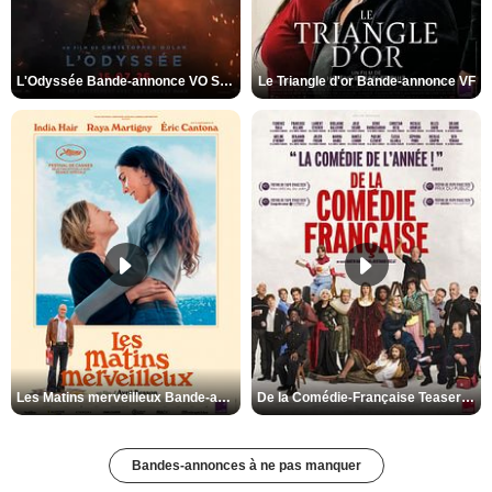
L'Odyssée Bande-annonce VO STFR
Le Triangle d'or Bande-annonce VF
Les Matins merveilleux Bande-annonce VF
De la Comédie-Française Teaser VF
Bandes-annonces à ne pas manquer