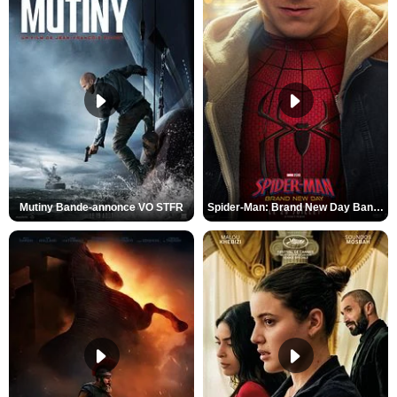
Mutiny Bande-annonce VO STFR
Spider-Man: Brand New Day Bande-annonce VO STFR