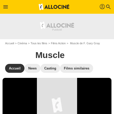
profil
menu
search
Accueil
Cinéma
Tous les films
Films Action
Muscle de F. Gary Gray
Muscle
Accueil
News
Casting
Films similaires