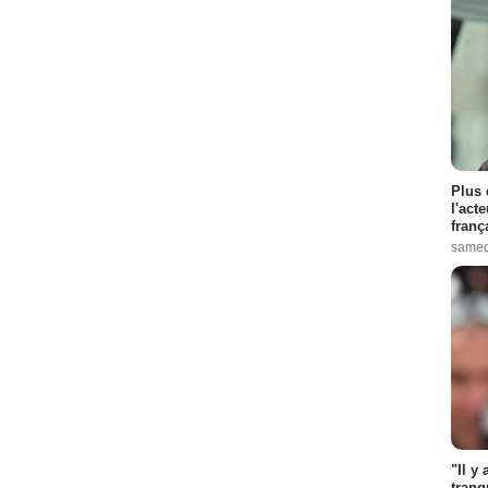
Plus 
l'act
franç
samed
"Il y
tranq