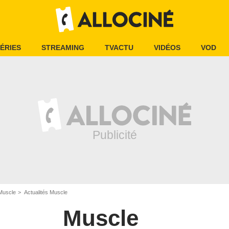
ÉRIES
STREAMING
TVACTU
VIDÉOS
VOD
Muscle
Actualités Muscle
Muscle