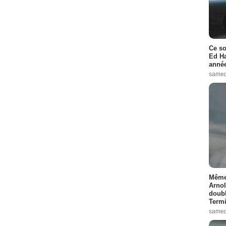
Ce so
Ed Ha
année
samed
Même 
Arnol
doubl
Termi
samed