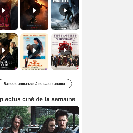
Le Triangle d'or Bande-annonce VF
Les Matins merveilleux Bande-annonce VF
De la Comédie-Française Teaser VF
Bandes-annonces à ne pas manquer
p actus ciné de la semaine