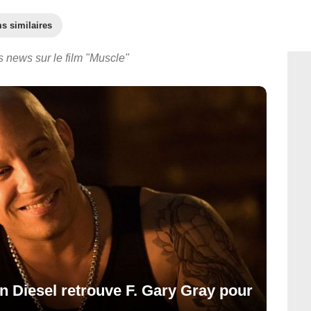
s similaires
s news sur le film "Muscle"
n Diesel retrouve F. Gary Gray pour