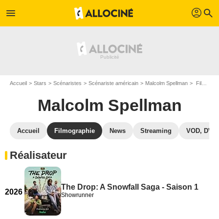
profil
menu
search
Accueil
Stars
Scénaristes
Scénariste américain
Malcolm Spellman
Filmographie Malcolm Spellman
Malcolm Spellman
Accueil
Filmographie
News
Streaming
VOD, DVD
Réalisateur
The Drop: A Snowfall Saga - Saison 1
2026
Showrunner