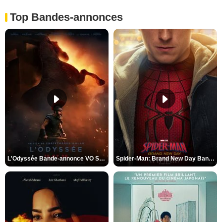
Top Bandes-annonces
L'Odyssée Bande-annonce VO STFR
Spider-Man: Brand New Day Bande-annonce VO STFR