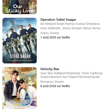
Operation Safed Saagar
De
Abhijeet Singh Parmar
,
Kushal Srivastava
Avec
Siddharth
,
Jimmy Shergill
,
Abhay Verma
Action
,
Drame
7 août 2026 sur Netflix
Unlucky Bae
Avec
Mac Nattapat Nimjirawat
,
Tham Tupthong
Suwanrakanont
,
Aun Napat Patcharachavalit
Romance
,
Drame
6 août 2026 sur Netflix