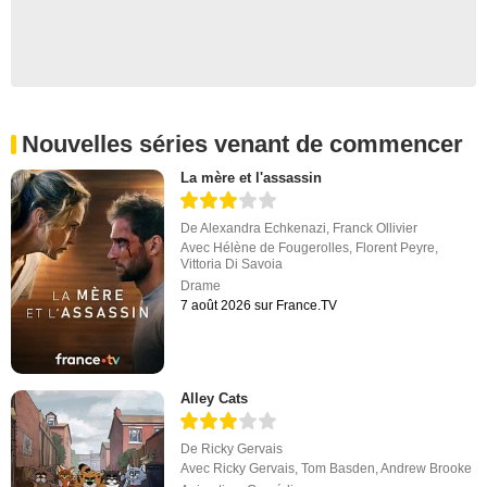
Nouvelles séries venant de commencer
La mère et l'assassin
De
Alexandra Echkenazi
,
Franck Ollivier
Avec
Hélène de Fougerolles
,
Florent Peyre
,
Vittoria Di Savoia
Drame
7 août 2026 sur France.TV
Alley Cats
De
Ricky Gervais
Avec
Ricky Gervais
,
Tom Basden
,
Andrew Brooke