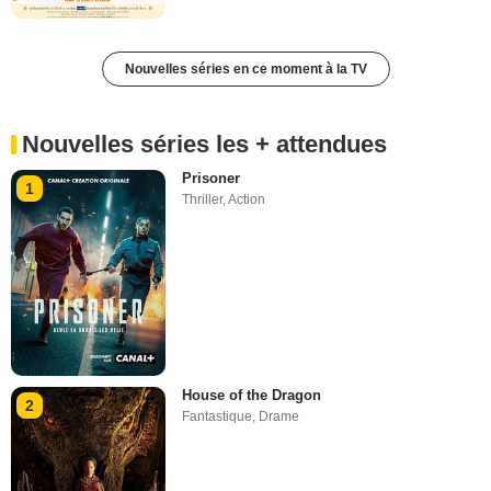
Nouvelles séries en ce moment à la TV
Nouvelles séries les + attendues
Prisoner
1
Thriller
,
Action
House of the Dragon
2
Fantastique
,
Drame