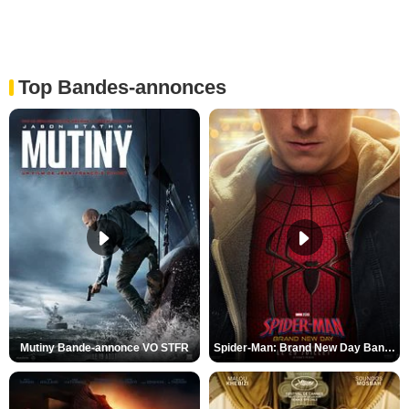
Top Bandes-annonces
Mutiny Bande-annonce VO STFR
Spider-Man: Brand New Day Bande-annonce VO STFR