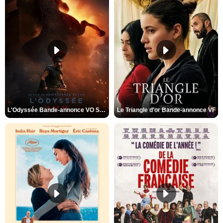
L'Odyssée Bande-annonce VO STFR
Le Triangle d'or Bande-annonce VF