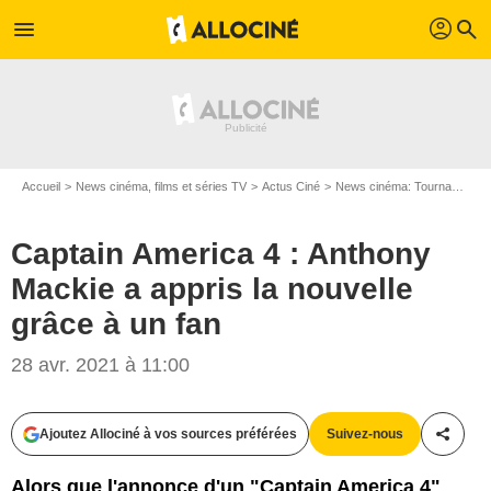
profil
menu
search
Accueil
News cinéma, films et séries TV
Actus Ciné
News cinéma: Tournages
Captain America 4 : Anthony
Mackie a appris la nouvelle
grâce à un fan
The Walt Disney Company
28 avr. 2021 à 11:00
Ajoutez Allociné à vos sources préférées
Suivez-nous
Partag
Alors que l'annonce d'un "Captain America 4"