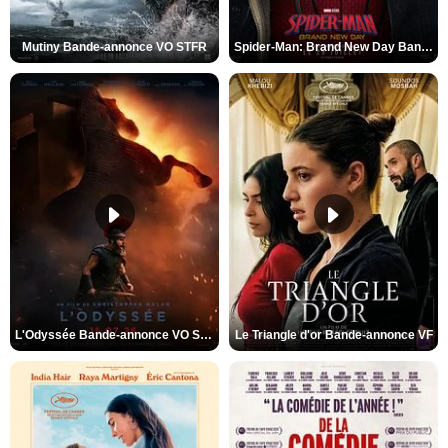
Mutiny Bande-annonce VO STFR
Spider-Man: Brand New Day Bande-annonce VO STFR
L'Odyssée Bande-annonce VO STFR
Le Triangle d'or Bande-annonce VF