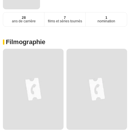
28
7
1
ans de carrière
films et séries tournés
nomination
Filmographie