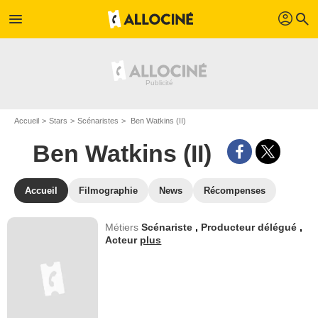
profil
menu
search
Accueil
Stars
Scénaristes
Ben Watkins (II)
Ben Watkins (II)
Accueil
Filmographie
News
Récompenses
Métiers
Scénariste
,
Producteur délégué
,
Acteur
plus