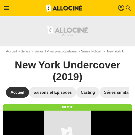
profil
menu
search
Accueil
Séries
Séries TV les plus populaires
Séries Policier
New York Undercover (2019)
New York Undercover
(2019)
Accueil
Saisons et Episodes
Casting
Séries similaire
PILOTE