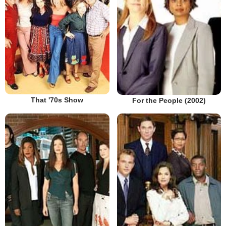
That '70s Show
For the People (2002)