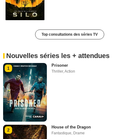
Top consultations des séries TV
Nouvelles séries les + attendues
Prisoner
1
Thriller
,
Action
House of the Dragon
2
Fantastique
,
Drame