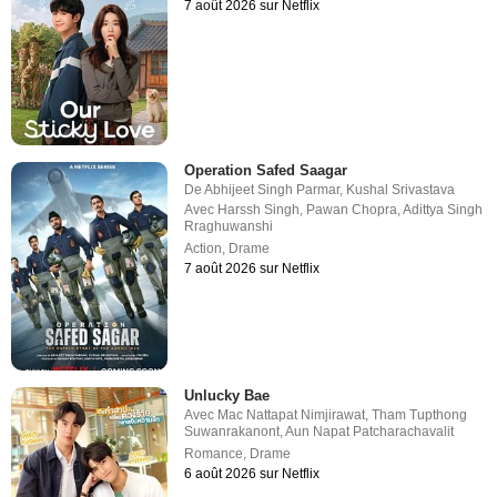
7 août 2026 sur Netflix
Operation Safed Saagar
De
Abhijeet Singh Parmar
,
Kushal Srivastava
Avec
Harssh Singh
,
Pawan Chopra
,
Adittya Singh
Rraghuwanshi
Action
,
Drame
7 août 2026 sur Netflix
Unlucky Bae
Avec
Mac Nattapat Nimjirawat
,
Tham Tupthong
Suwanrakanont
,
Aun Napat Patcharachavalit
Romance
,
Drame
6 août 2026 sur Netflix